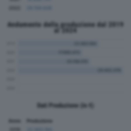
2022
29.159.638
Andamento della produzione dal 2019
al 2024
Dati Produzione (in €)
Anno
Produzione
2019
22.563.184