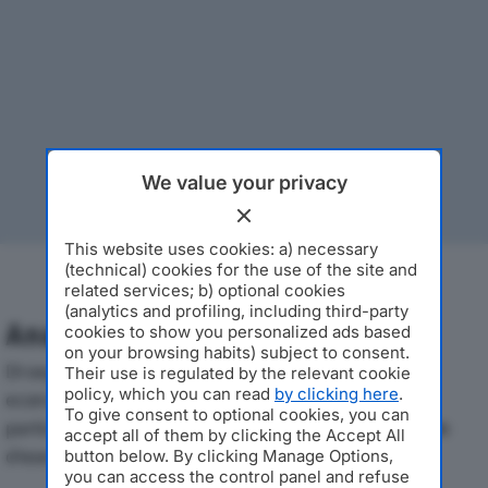
We value your privacy
This website uses cookies: a) necessary
(technical) cookies for the use of the site and
related services; b) optional cookies
(analytics and profiling, including third-party
Analisi Economica 2019-2024
cookies to show you personalized ads based
on your browsing habits) subject to consent.
Di seguito l'andamento dei principali indicatori
Their use is regulated by the relevant cookie
policy, which you can read
by clicking here
.
economici di MORINI S.P.A.dal 2019 al 2024, con
To give consent to optional cookies, you can
particolare attenzione a fatturato, produzione e utile
accept all of them by clicking the Accept All
d'esercizio.
button below. By clicking Manage Options,
you can access the control panel and refuse