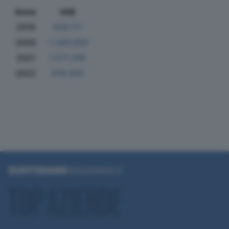
Anno
Utili
2019
428.171
2020
-1.084.908
2021
1.077.396
2022
978.930