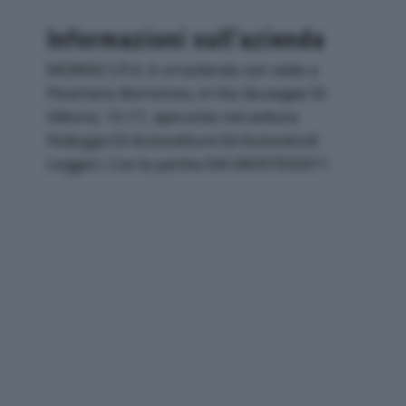
Informazioni sull’azienda
MORINI S.P.A. è un'azienda con sede a
Peschiera Borromeo, in Via Giuseppe Di
Vittorio, 15-17, operante nel settore
Noleggio Di Autovetture Ed Autoveicoli
Leggeri. Con la partita IVA 08097950011