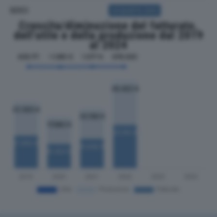
SOCI
ACQUISTA SOCI
Crescita/diminuzione del fatturato,
dell'utile e della produzione dal 2019
al 2024