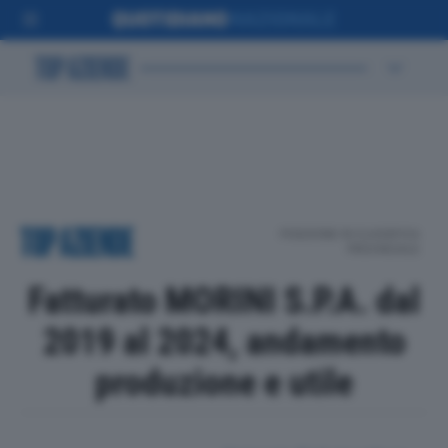
POSIZIONE IN CLASSIFICA
PROVINCIALE
Fatturato MORINI S.P.A. dal
2019 al 2024, andamento
produzione e utile