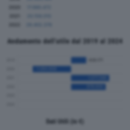
2020
17.990.472
2021
20.158.010
2022
29.402.378
Andamento dell'utile dal 2019 al 2024
Dati Utili (in €)