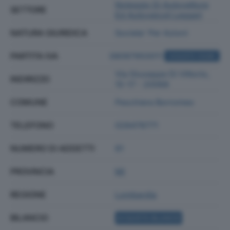
Noleggio Di Autovetture
SETTORE
Ed Autoveicoli Leggeri
NATURA GIURIDICA
Societa' Per Azioni
PARTITA IVA
08097950011
ACQUISTA VISURA
Via Giuseppe Di Vittorio,
INDIRIZZO
15-17 - 20068
COMUNE
Peschiera Borromeo
TELEFONO
028478771
NUMERO DI ADDETTI
81
PROVINCIA
MI
REGIONE
Lombardia
BILANCIO
ACQUISTA BILANCIO