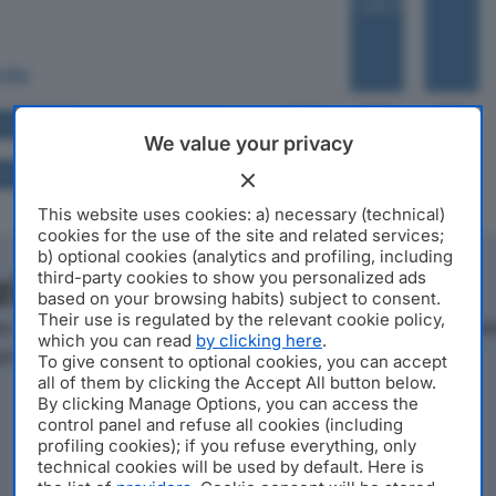
dia
A BILANCIO
We value your privacy
A SOCI
This website uses cookies: a) necessary (technical)
cookies for the use of the site and related services;
b) optional cookies (analytics and profiling, including
third-party cookies to show you personalized ads
azienda
based on your browsing habits) subject to consent.
Their use is regulated by the relevant cookie policy,
sede a Milano, in Via Giuseppe Verdi 5, operante nel set
which you can read
by clicking here
.
rcizi Specializzati. Con la partita IVA 03146550151
To give consent to optional cookies, you can accept
all of them by clicking the Accept All button below.
By clicking Manage Options, you can access the
control panel and refuse all cookies (including
profiling cookies); if you refuse everything, only
technical cookies will be used by default. Here is
the list of
providers
. Cookie consent will be stored