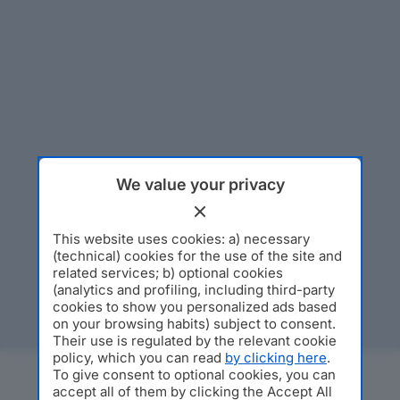
We value your privacy
This website uses cookies: a) necessary
(technical) cookies for the use of the site and
related services; b) optional cookies
(analytics and profiling, including third-party
cookies to show you personalized ads based
on your browsing habits) subject to consent.
Their use is regulated by the relevant cookie
policy, which you can read
by clicking here
.
To give consent to optional cookies, you can
accept all of them by clicking the Accept All