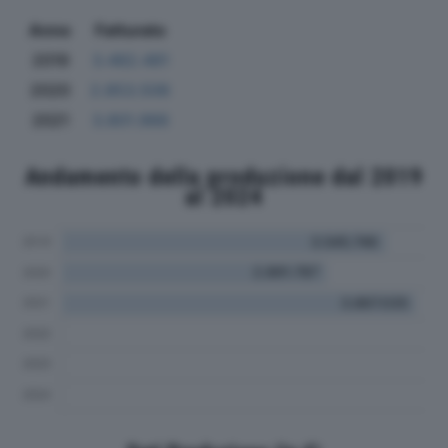
Anno
Fatturato
2019
3.482.481
2020
2.853.506
2021
3.801.966
Andamento della produzione dal 2019
al 2024