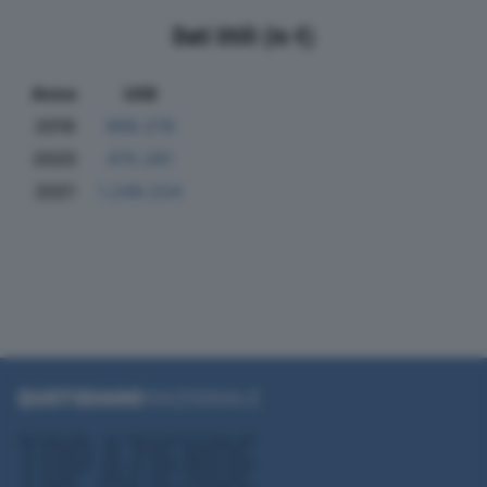
Dati Utili (in €)
Anno
Utili
2019
999.278
2020
475.281
2021
1.249.224