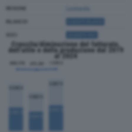
REGIONE
Lombardia
BILANCIO
ACQUISTA BILANCIO
SOCI
ACQUISTA SOCI
Crescita/diminuzione del fatturato,
dell'utile e della produzione dal 2019
al 2024