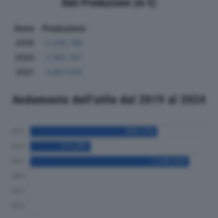
Dati Produzione (in €)
Anno
Produzione
2019
3.545.746
2020
2.891.787
2021
3.867.035
Andamento dell'utile dal 2019 al 2024