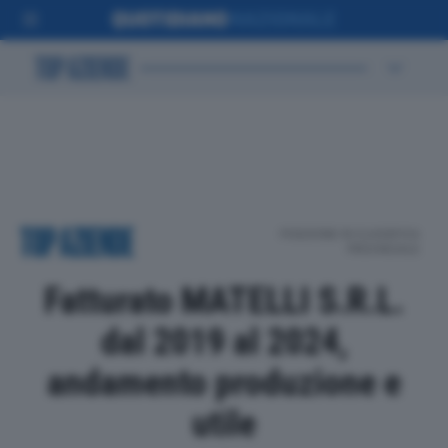
POSIZIONE IN CLASSIFICA
PROVINCIALE
Fatturato MATELLI S.R.L.
dal 2019 al 2024,
andamento produzione e
utile