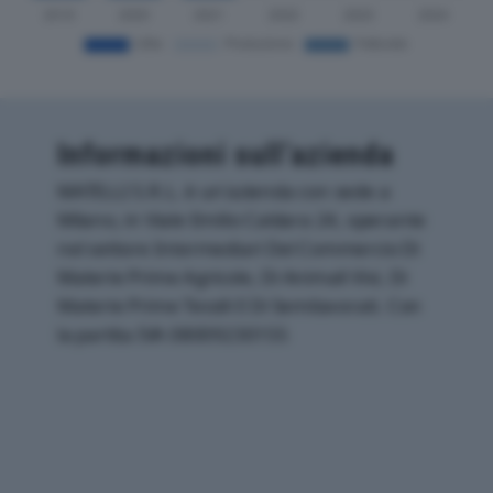
Informazioni sull’azienda
MATELLI S.R.L. è un'azienda con sede a
Milano, in Viale Emilio Caldara 24, operante
nel settore Intermediari Del Commercio Di
Materie Prime Agricole, Di Animali Vivi, Di
Materie Prime Tessili E Di Semilavorati. Con
la partita IVA 08009230155