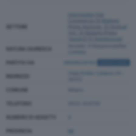
Intermediari Del
Commercio Di Materie
SETTORE
Prime Agricole, Di Animali
Vivi, Di Materie Prime
Tessili E Di Semilavorati
Societa' A Responsabilita'
NATURA GIURIDICA
Limitata
PARTITA IVA
08009230155
ACQUISTA VISURA
Viale Emilio Caldara 24 -
INDIRIZZO
20122
COMUNE
Milano
TELEFONO
0522-324730
NUMERO DI ADDETTI
9
PROVINCIA
MI