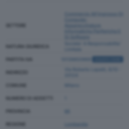
Commercio All'ingrosso Di
Computer,
SETTORE
Apparecchiature
Informatiche Periferiche E
Di Software
Societa' A Responsabilita'
NATURA GIURIDICA
Limitata
PARTITA IVA
10139850969
ACQUISTA VISURA
Via Roberto Lepetit, 8/10 -
INDIRIZZO
20124
COMUNE
Milano
NUMERO DI ADDETTI
1
PROVINCIA
MI
REGIONE
Lombardia