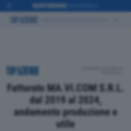
POSIZIONE IN CLASSIFICA
PROVINCIALE
Fatturato MA.VI.COM S.R.L.
dal 2019 al 2024,
andamento produzione e
utile