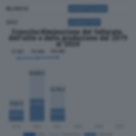
BILANCIO
ACQUISTA BILANCIO
SOCI
ACQUISTA SOCI
Crescita/diminuzione del fatturato,
dell'utile e della produzione dal 2019
al 2024