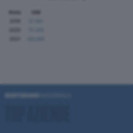
Anno
Utili
2019
51.381
2020
75.358
2021
144.485