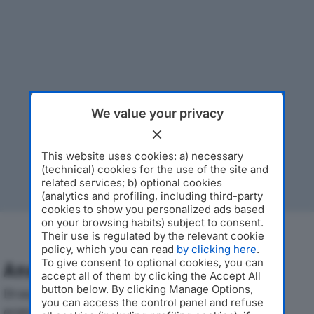
We value your privacy
This website uses cookies: a) necessary
(technical) cookies for the use of the site and
related services; b) optional cookies
(analytics and profiling, including third-party
cookies to show you personalized ads based
on your browsing habits) subject to consent.
Their use is regulated by the relevant cookie
policy, which you can read
by clicking here
.
To give consent to optional cookies, you can
Analisi Economica 2019-2024
accept all of them by clicking the Accept All
button below. By clicking Manage Options,
Di seguito l'andamento dei principali indicatori
you can access the control panel and refuse
economici di MA.VI.COM S.R.L.dal 2019 al 2024, con