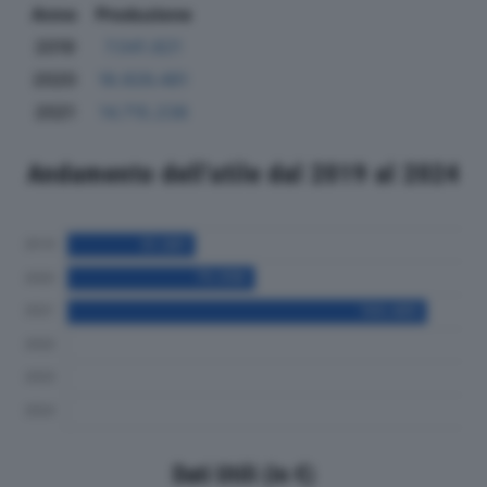
Anno
Produzione
2019
7.041.821
2020
18.926.481
2021
14.715.238
Andamento dell'utile dal 2019 al 2024
Dati Utili (in €)