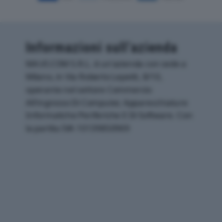
Informazioni sull’azienda
MA.VI.COM S.R.L. è un'azienda con sede a
Milano, in Via Roberto Lepetit, 8/10,
operante nel settore Commercio
All'ingrosso Di Computer, Apparecchiature
Informatiche Periferiche E Di Software. Con
la partita IVA 10139850969