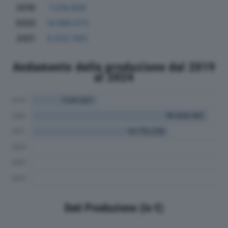
2019
7.016.609
2020
14.066.072
2021
8.022.585
Andamento della produzione dal 2019
al 2024
Dati Produzione (in €)