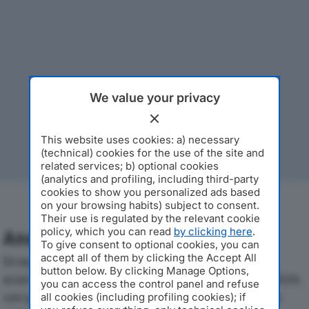
We value your privacy
This website uses cookies: a) necessary
(technical) cookies for the use of the site and
related services; b) optional cookies
(analytics and profiling, including third-party
cookies to show you personalized ads based
on your browsing habits) subject to consent.
Their use is regulated by the relevant cookie
policy, which you can read
by clicking here
.
Analisi Economica 2019-2024
To give consent to optional cookies, you can
accept all of them by clicking the Accept All
Di seguito l'andamento dei principali indicatori
button below. By clicking Manage Options,
economici di MA.VA. COSTRUZIONI SRLdal 2019 al 2024,
you can access the control panel and refuse
con particolare attenzione a fatturato, produzione e
all cookies (including profiling cookies); if