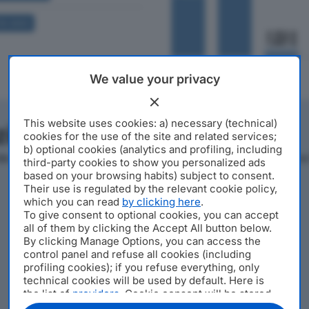
A SOCI
We value your privacy
This website uses cookies: a) necessary (technical)
azienda
cookies for the use of the site and related services;
b) optional cookies (analytics and profiling, including
 a Milano, in Piazza Giovine Italia 3, operante nel settore
third-party cookies to show you personalized ads
based on your browsing habits) subject to consent.
Their use is regulated by the relevant cookie policy,
which you can read
by clicking here
.
To give consent to optional cookies, you can accept
all of them by clicking the Accept All button below.
By clicking Manage Options, you can access the
control panel and refuse all cookies (including
profiling cookies); if you refuse everything, only
technical cookies will be used by default. Here is
the list of
providers
. Cookie consent will be stored
and applied also to the other websites of Editoriale