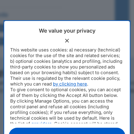
dia
A BILANCIO
We value your privacy
A SOCI
This website uses cookies: a) necessary (technical)
cookies for the use of the site and related services;
b) optional cookies (analytics and profiling, including
third-party cookies to show you personalized ads
azienda
based on your browsing habits) subject to consent.
Their use is regulated by the relevant cookie policy,
ienda con sede a Milano, in Via Palermo 8, operante nel s
which you can read
by clicking here
.
To give consent to optional cookies, you can accept
 E Servizi Di Prenotazione E Attività Connesse. Con la par
all of them by clicking the Accept All button below.
By clicking Manage Options, you can access the
control panel and refuse all cookies (including
profiling cookies); if you refuse everything, only
technical cookies will be used by default. Here is
the list of
providers
. Cookie consent will be stored
and applied also to the other websites of Editoriale