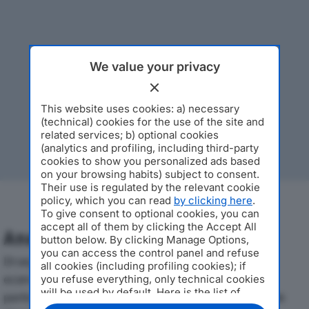
We value your privacy
This website uses cookies: a) necessary
(technical) cookies for the use of the site and
related services; b) optional cookies
(analytics and profiling, including third-party
cookies to show you personalized ads based
on your browsing habits) subject to consent.
Their use is regulated by the relevant cookie
policy, which you can read
by clicking here
.
To give consent to optional cookies, you can
accept all of them by clicking the Accept All
Analisi Economica 2019-2024
button below. By clicking Manage Options,
you can access the control panel and refuse
Di seguito l'andamento dei principali indicatori
all cookies (including profiling cookies); if
economici di LATITUD.0 S.R.L.dal 2019 al 2024, con
you refuse everything, only technical cookies
will be used by default. Here is the list of
particolare attenzione a fatturato, produzione e utile
providers
. Cookie consent will be stored and