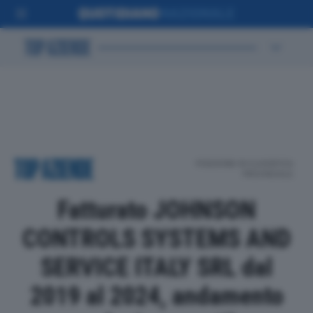
POSIZIONE IN CLASSIFICA
PROVINCIALE
Fatturato JOHNSON
CONTROLS SYSTEMS AND
SERVICE ITALY SRL dal
2019 al 2024, andamento