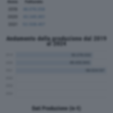
Anno
Fatturato
2019
46.076.258
2020
43.345.851
2021
52.508.457
Andamento della produzione dal 2019
al 2024
Dati Produzione (in €)