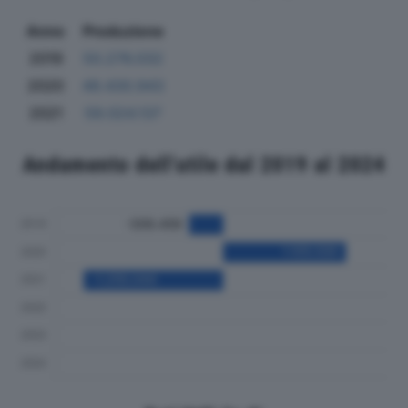
Anno
Produzione
2019
50.276.032
2020
49.430.943
2021
59.024.137
Andamento dell'utile dal 2019 al 2024