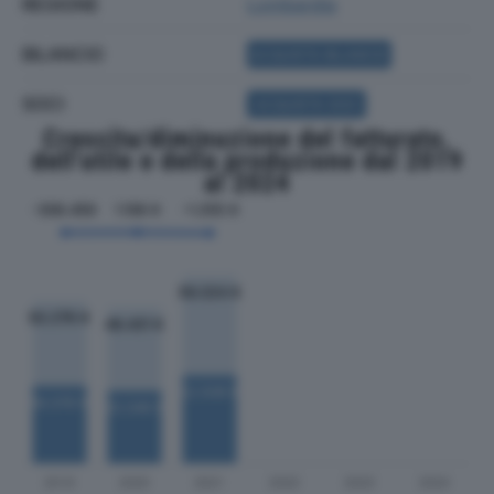
REGIONE
Lombardia
BILANCIO
ACQUISTA BILANCIO
SOCI
ACQUISTA SOCI
Crescita/diminuzione del fatturato,
dell'utile e della produzione dal 2019
al 2024