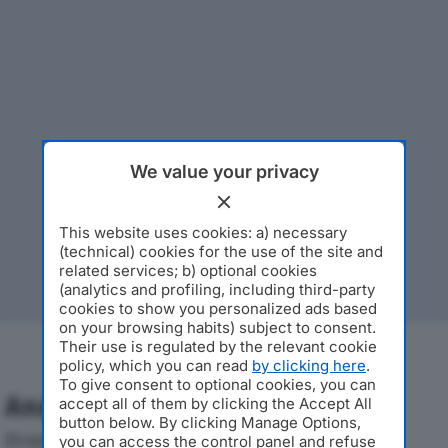
We value your privacy
This website uses cookies: a) necessary
(technical) cookies for the use of the site and
related services; b) optional cookies
(analytics and profiling, including third-party
cookies to show you personalized ads based
on your browsing habits) subject to consent.
Their use is regulated by the relevant cookie
policy, which you can read
by clicking here
.
To give consent to optional cookies, you can
Analisi Economica 2019-2024
accept all of them by clicking the Accept All
button below. By clicking Manage Options,
Di seguito l'andamento dei principali indicatori
you can access the control panel and refuse