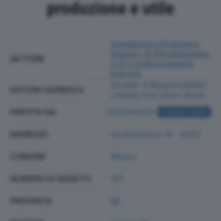
produzione e utile
Installazione Di Impianti
Idraulici, Di Riscaldamento
SETTORE
E Di Condizionamento
Dell'aria
Societa' A Responsabilita'
NATURA GIURIDICA
Limitata Con Unico Socio
PARTITA IVA
02550100131
ACQUISTA VISURA
INDIRIZZO
Via Pontaccio 10 - 20121
COMUNE
Milano
NUMERO DI ADDETTI
187
PROVINCIA
MI