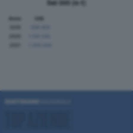
Dati Utili (in €)
Anno
Utili
2019
-306.459
2020
1.105.530
2021
-1.255.044