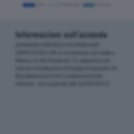
Informazioni sull’azienda
JOHNSON CONTROLS SYSTEMS AND
SERVICE ITALY SRL è un'azienda con sede a
Milano, in Via Pontaccio 10, operante nel
settore Installazione Di Impianti Idraulici, Di
Riscaldamento E Di Condizionamento
Dell'aria. Con la partita IVA 02550100131