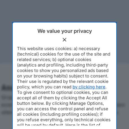
We value your privacy
This website uses cookies: a) necessary
(technical) cookies for the use of the site and
related services; b) optional cookies
(analytics and profiling, including third-party
cookies to show you personalized ads based
on your browsing habits) subject to consent.
Their use is regulated by the relevant cookie
Analisi Economica 2019-2024
policy, which you can read
by clicking here
.
To give consent to optional cookies, you can
Di seguito l'andamento dei principali indicatori
accept all of them by clicking the Accept All
button below. By clicking Manage Options,
economici di JABEZ SRLdal 2019 al 2024, con particolare
you can access the control panel and refuse
attenzione a fatturato, produzione e utile d'esercizio.
all cookies (including profiling cookies); if
you refuse everything, only technical cookies
will be used by default. Here is the list of
Andamento del fatturato dal 2019