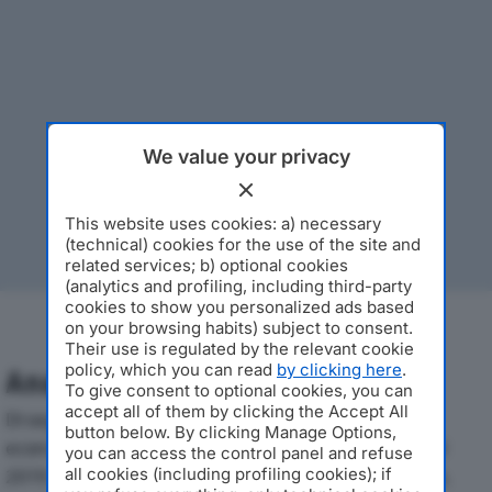
We value your privacy
This website uses cookies: a) necessary
(technical) cookies for the use of the site and
related services; b) optional cookies
(analytics and profiling, including third-party
cookies to show you personalized ads based
on your browsing habits) subject to consent.
Their use is regulated by the relevant cookie
policy, which you can read
by clicking here
.
Analisi Economica 2019-2024
To give consent to optional cookies, you can
accept all of them by clicking the Accept All
Di seguito l'andamento dei principali indicatori
button below. By clicking Manage Options,
economici di INTERSEA SRL AGENZIA MARITTIMAdal
you can access the control panel and refuse
2019 al 2024, con particolare attenzione a fatturato,
all cookies (including profiling cookies); if