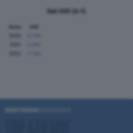
Dati Utili (in €)
Anno
Utili
2020
10.195
2021
4.496
2022
11.198