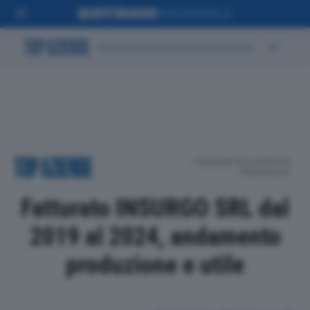
POSIZIONE IN CLASSIFICA
PROVINCIALE
Fatturato INSURGO SRL dal
2019 al 2024, andamento
produzione e utile