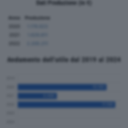
Dati Produzione (in €)
Anno
Produzione
2020
1.178.623
2021
1.629.811
2022
2.205.211
Andamento dell'utile dal 2019 al 2024