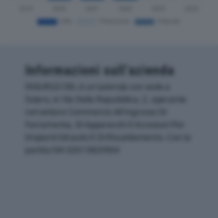
Informazioni sull’azienda
INSURGO SRL è un'azienda con sede a
Solaro, in Via Della Repubblica, 2, operante
nel settore Commercio All'ingrosso Di
Ferramenta, Di Apparecchi E Accessori Per
Impianti Idraulici E Di Riscaldamento. Con la
partita IVA 02613820964