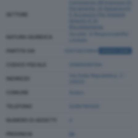
Commercio All'ingrosso Di
Ferramenta, Di Apparecchi
SETTORE
E Accessori Per Impianti
Idraulici E Di
Riscaldamento
Societa' A Responsabilita'
NATURA GIURIDICA
Limitata
PARTITA IVA
02613820964
ACQUISTA VISURA
CODICE FISCALE
00965090194
Via Della Repubblica, 2 -
INDIRIZZO
20033
COMUNE
Solaro
TELEFONO
0296790300
NUMERO DI ADDETTI
4
PROVINCIA
MI