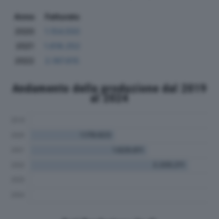
Anno
Fatturato
2020
1.154.550
2021
1.618.252
2022
2.187.615
Andamento della produzione dal 2019
al 2024