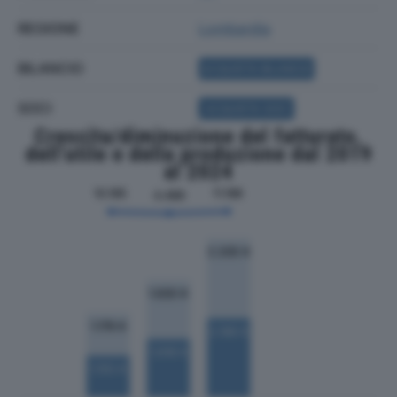
REGIONE
Lombardia
BILANCIO
ACQUISTA BILANCIO
SOCI
ACQUISTA SOCI
Crescita/diminuzione del fatturato,
dell'utile e della produzione dal 2019
al 2024