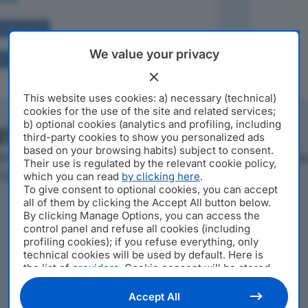
A BILANCIO
We value your privacy
A SOCI
This website uses cookies: a) necessary (technical)
cookies for the use of the site and related services;
b) optional cookies (analytics and profiling, including
azienda
third-party cookies to show you personalized ads
based on your browsing habits) subject to consent.
zienda con sede a Cologno Monzese, in Viale Romagna, 19
Their use is regulated by the relevant cookie policy,
n Leasing. Con la partita IVA 10198840968
which you can read
by clicking here
.
To give consent to optional cookies, you can accept
all of them by clicking the Accept All button below.
By clicking Manage Options, you can access the
control panel and refuse all cookies (including
profiling cookies); if you refuse everything, only
technical cookies will be used by default. Here is
the list of
providers
. Cookie consent will be stored
and applied also to the other websites of Editoriale
Nazionale and their subdomains. By expressing your
Accept All
choice on this site, you will therefore not be asked