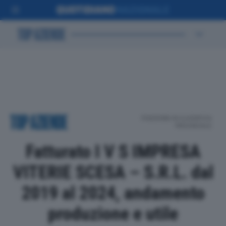
POSIZIONE IN CLASSIFICA
PROVINCIALE
Fatturato I V S IMPRESA
VITERIE SCESA – S.R.L. dal
2019 al 2024, andamento
produzione e utile