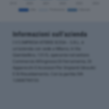
Informazioni sull’azienda
I V S IMPRESA VITERIE SCESA – S.R.L. è
un'azienda con sede a Milano, in Via
Giambellino, 131/5, operante nel settore
Commercio All'ingrosso Di Ferramenta, Di
Apparecchi E Accessori Per Impianti Idraulici
E Di Riscaldamento. Con la partita IVA
12608790155