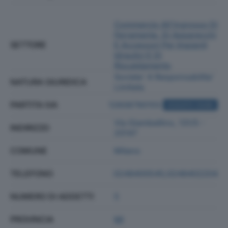
Commercio All'ingrosso Di
Ferramenta, Di Apparecchi
SETTORE
E Accessori Per Impianti
Idraulici E Di
Riscaldamento
Societa' A Responsabilita'
NATURA GIURIDICA
Limitata
PARTITA IVA
12608790155
ACQUISTA VISURA
Via Giambellino, 131/5 -
INDIRIZZO
20147
COMUNE
Milano
TELEFONO
0248400545;0248402204
NUMERO DI ADDETTI
5
PROVINCIA
MI