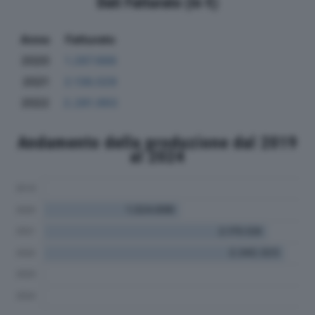
Dati Fatturato (in €)
Anno
Fatturato
2020
1.287.666
2021
2.136.029
2022
2.281.993
Andamento della produzione dal 2019
al 2024