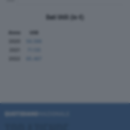
Dati Utili (in €)
Anno
Utili
2020
56.396
2021
71.135
2022
85.467