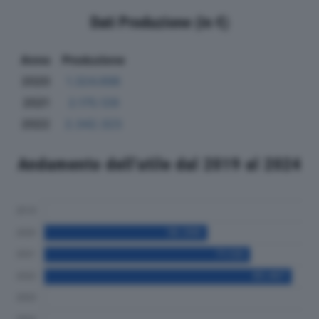
Dati Produzione (in €)
Anno
Produzione
2020
1.324.698
2021
2.175.129
2022
2.342.323
Andamento dell'utile dal 2019 al 2024