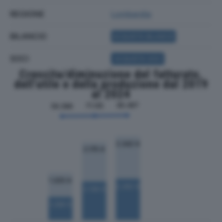
REGIONE
Lombardia
BILANCIO
ACQUISTA BILANCIO
SOCI
ACQUISTA SOCI
Crescita/diminuzione del fatturato,
dell'utile e della produzione dal 2019
al 2024