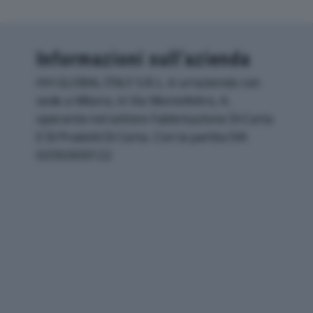
Informazioni sull’azienda
HH GLOBAL ITALY S.R.L. è un'azienda con
sede a Milano, in Via Montefeltro, 4,
operante nel settore Fabbricazione Di Carta
E Di Prodotti Di Carta. Con la partita IVA
02592600122