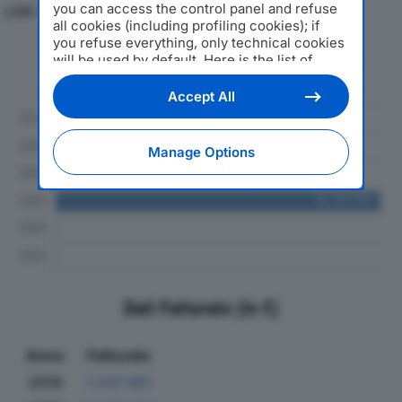
utile d'esercizio.
you can access the control panel and refuse
all cookies (including profiling cookies); if
you refuse everything, only technical cookies
Andamento del fatturato dal 2019
will be used by default. Here is the list of
al 2024
providers
. Cookie consent will be stored and
applied also to the other websites of
Accept All
Editoriale Nazionale and their subdomains. By
expressing your choice on this site, you will
therefore not be asked again on other
Manage Options
Editoriale Nazionale websites that use the
same consent management platform (CMP).
You can still modify or withdraw your choice
at any time through the “Privacy Settings”
section.
Dati Fatturato (in €)
Anno
Fatturato
2019
1.547.491