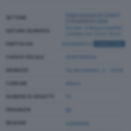
Fabbricazione Di Carta E
SETTORE
Di Prodotti Di Carta
Societa' A Responsabilita'
NATURA GIURIDICA
Limitata Con Unico Socio
PARTITA IVA
02592600122
ACQUISTA VISURA
CODICE FISCALE
02457600134
INDIRIZZO
Via Montefeltro, 4 - 20156
COMUNE
Milano
NUMERO DI ADDETTI
53
PROVINCIA
MI
REGIONE
Lombardia