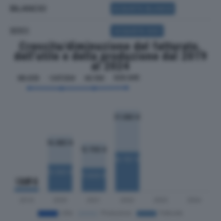
BILANCIO
ACQUISTA BILANCIO
SOCI
ACQUISTA SOCI
Crescita/diminuzione del fatturato,
dell'utile e della produzione dal 2019
al 2024