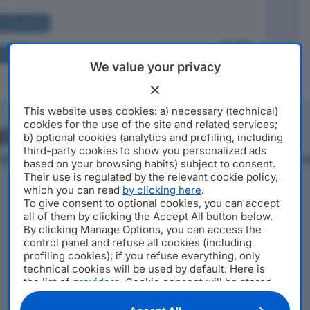
A BILANCIO
A SOCI
We value your privacy
This website uses cookies: a) necessary (technical)
cookies for the use of the site and related services;
azienda
b) optional cookies (analytics and profiling, including
third-party cookies to show you personalized ads
 sede a Legnano, in Via Carlo Jucker 28, operante nel setto
based on your browsing habits) subject to consent.
Their use is regulated by the relevant cookie policy,
which you can read
by clicking here
.
To give consent to optional cookies, you can accept
all of them by clicking the Accept All button below.
By clicking Manage Options, you can access the
control panel and refuse all cookies (including
profiling cookies); if you refuse everything, only
technical cookies will be used by default. Here is
the list of
providers
. Cookie consent will be stored
and applied also to the other websites of Editoriale
Nazionale and their subdomains. By expressing your