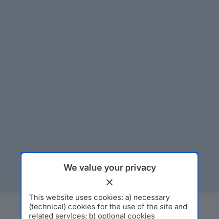
We value your privacy
This website uses cookies: a) necessary
(technical) cookies for the use of the site and
related services; b) optional cookies