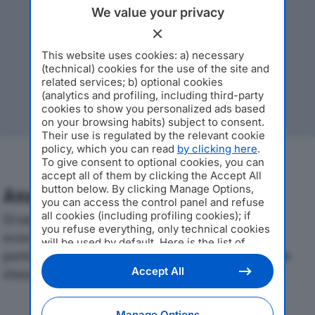
We value your privacy
This website uses cookies: a) necessary
(technical) cookies for the use of the site and
related services; b) optional cookies
(analytics and profiling, including third-party
cookies to show you personalized ads based
on your browsing habits) subject to consent.
Their use is regulated by the relevant cookie
policy, which you can read
by clicking here
.
To give consent to optional cookies, you can
accept all of them by clicking the Accept All
button below. By clicking Manage Options,
Analisi Economica 2019-2024
you can access the control panel and refuse
all cookies (including profiling cookies); if
Di seguito l'andamento dei principali indicatori
you refuse everything, only technical cookies
economici di EDILCRI S.R.L.dal 2019 al 2024, con
will be used by default. Here is the list of
particolare attenzione a fatturato, produzione e utile
providers
. Cookie consent will be stored and
applied also to the other websites of
Accept All
d'esercizio.
Editoriale Nazionale and their subdomains. By
expressing your choice on this site, you will
therefore not be asked again on other
Andamento del fatturato dal 2019
Manage Options