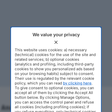
We value your privacy
This website uses cookies: a) necessary
(technical) cookies for the use of the site and
related services; b) optional cookies
(analytics and profiling, including third-party
cookies to show you personalized ads based
on your browsing habits) subject to consent.
Their use is regulated by the relevant cookie
policy, which you can read
by clicking here
.
To give consent to optional cookies, you can
accept all of them by clicking the Accept All
button below. By clicking Manage Options,
you can access the control panel and refuse
Analisi Economica 2019-2024
all cookies (including profiling cookies); if
you refuse everything, only technical cookies