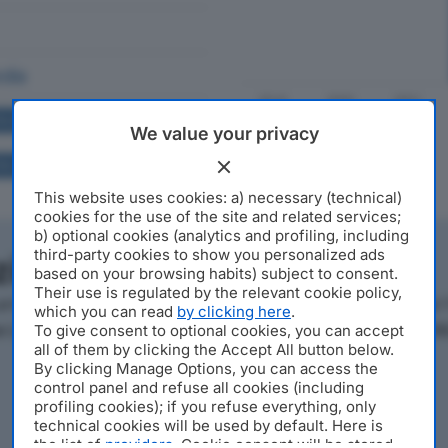
dia
A BILANCIO
We value your privacy
A SOCI
This website uses cookies: a) necessary (technical)
cookies for the use of the site and related services;
b) optional cookies (analytics and profiling, including
third-party cookies to show you personalized ads
azienda
based on your browsing habits) subject to consent.
Their use is regulated by the relevant cookie policy,
ienda con sede a Milano, in Via Luisa Battistotti Sassi 11
which you can read
by clicking here
.
use Le Assicurazioni E I Fondi Pensione). Con la partita IVA
To give consent to optional cookies, you can accept
all of them by clicking the Accept All button below.
By clicking Manage Options, you can access the
control panel and refuse all cookies (including
profiling cookies); if you refuse everything, only
technical cookies will be used by default. Here is
the list of
providers
. Cookie consent will be stored