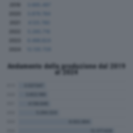
2019
3.665.497
2020
3.879.784
2021
4.125.780
2022
5.265.716
2023
9.496.824
2024
12.135.729
Andamento della produzione dal 2019
al 2024