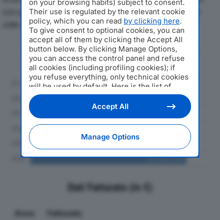
on your browsing habits) subject to consent.
con particolare attenzione a fatturato, produzione e
Their use is regulated by the relevant cookie
policy, which you can read
by clicking here
.
utile d'esercizio.
To give consent to optional cookies, you can
accept all of them by clicking the Accept All
button below. By clicking Manage Options,
Andamento del fatturato dal 2019
you can access the control panel and refuse
al 2024
all cookies (including profiling cookies); if
you refuse everything, only technical cookies
will be used by default. Here is the list of
providers
. Cookie consent will be stored and
applied also to the other websites of
Accept All
Editoriale Nazionale and their subdomains. By
expressing your choice on this site, you will
therefore not be asked again on other
Manage Options
Editoriale Nazionale websites that use the
same consent management platform (CMP).
You can still modify or withdraw your choice
at any time through the “Privacy Settings”
section.
Dati Fatturato (in €)
Anno
Fatturato