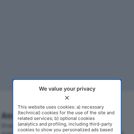
We value your privacy
This website uses cookies: a) necessary
(technical) cookies for the use of the site and
Analisi Economica 2019-2024
related services; b) optional cookies
(analytics and profiling, including third-party
Di seguito l'andamento dei principali indicatori
cookies to show you personalized ads based
economici di D&D ELETTRONICA SRLdal 2019 al 2024,