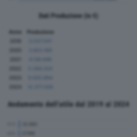
Dati Produzione (in €)
Anno
Produzione
2019
3.537.547
2020
3.822.169
2021
4.138.846
2022
5.284.324
2023
9.502.894
2024
12.377.428
Andamento dell'utile dal 2019 al 2024