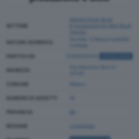
Attività Degli Studi
SETTORE
D'ingegneria Ed Altri Studi
Tecnici
Societa' A Responsabilita'
NATURA GIURIDICA
Limitata
PARTITA IVA
12599050155
ACQUISTA VISURA
Via Giacomo Boni 8 -
INDIRIZZO
20144
COMUNE
Milano
NUMERO DI ADDETTI
16
PROVINCIA
MI
REGIONE
Lombardia