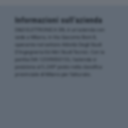
Informazioni sull’azienda
D&D ELETTRONICA SRL è un'azienda con
sede a Milano, in Via Giacomo Boni 8,
operante nel settore Attività Degli Studi
D'ingegneria Ed Altri Studi Tecnici. Con la
partita IVA 12599050155, l'azienda si
posiziona al 5.249° posto nella classifica
provinciale di Milano per fatturato.