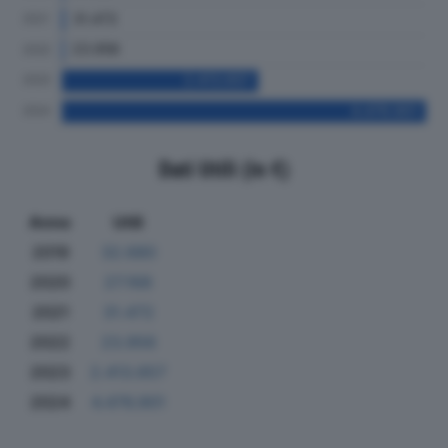
Dati Utili (in €)
Anno
Utili
2019
32.680
2020
27.168
2021
31.472
2022
23.956
2023
2.413.657
2024
4.476.901