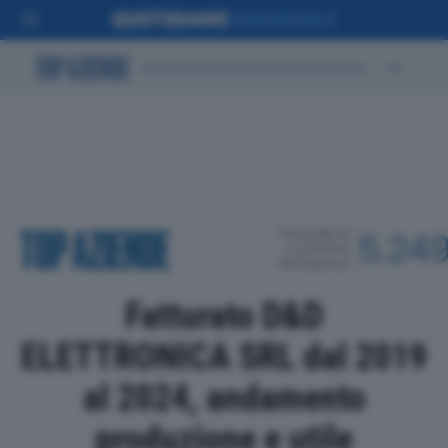
POSIZIONE IN
5.24
CLASSIFICA
PROVINCIALE
Fatturato D&D
ELETTRONICA SRL dal 2019
al 2024, andamento
produzione e utile