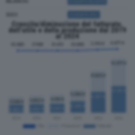
BILANCIO
ACQUISTA BILANCIO
SOCI
ACQUISTA SOCI
Crescita/diminuzione del fatturato,
dell'utile e della produzione dal 2019
al 2024