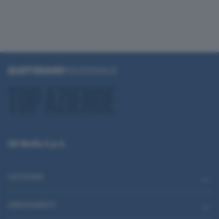
QN Media S.p.A.
CATEGORIE
ABBONAMENTI