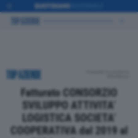
POSIZIONE IN CLASSIFICA
PROVINCIALE
Fatturato CONSORZIO
SVILUPPO ATTIVITA’
LOGISTICA SOCIETA’
COOPERATIVA dal 2019 al