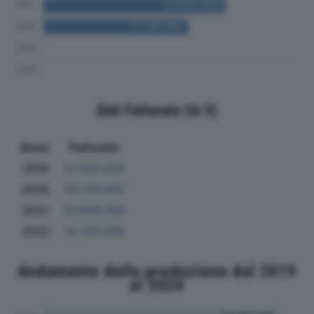
Dati Fatturato (in €)
Anno
Fatturato
2019
31.983.909
2020
29.790.691
2021
24.808.469
2022
19.766.989
Andamento della produzione dal 2019
al 2024