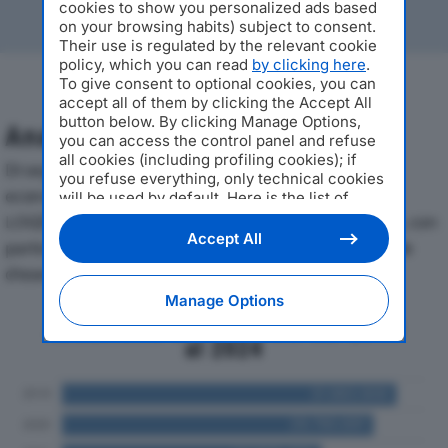
cookies to show you personalized ads based
on your browsing habits) subject to consent.
Their use is regulated by the relevant cookie
policy, which you can read
by clicking here
.
To give consent to optional cookies, you can
accept all of them by clicking the Accept All
button below. By clicking Manage Options,
Analisi Economica 2019-2024
you can access the control panel and refuse
all cookies (including profiling cookies); if
Di seguito l'andamento dei principali indicatori
you refuse everything, only technical cookies
economici di CONSORZIO SVILUPPO ATTIVITA’
will be used by default. Here is the list of
providers
. Cookie consent will be stored and
LOGISTICA SOCIETA’ COOPERATIVAdal 2019 al 2024, con
applied also to the other websites of
Accept All
particolare attenzione a fatturato, produzione e utile
Editoriale Nazionale and their subdomains. By
d'esercizio.
expressing your choice on this site, you will
therefore not be asked again on other
Manage Options
Editoriale Nazionale websites that use the
Andamento del fatturato dal 2019
same consent management platform (CMP).
al 2024
You can still modify or withdraw your choice
at any time through the “Privacy Settings”
section.