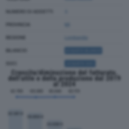
NUMERO DI ADDETTI
3
PROVINCIA
MI
REGIONE
Lombardia
BILANCIO
ACQUISTA BILANCIO
SOCI
ACQUISTA SOCI
Crescita/diminuzione del fatturato,
dell'utile e della produzione dal 2019
al 2024