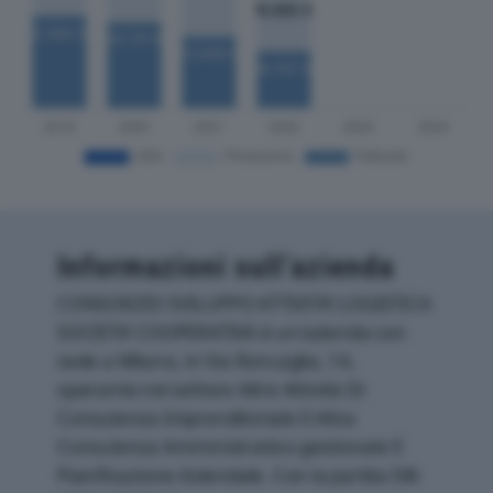
Informazioni sull’azienda
CONSORZIO SVILUPPO ATTIVITA’ LOGISTICA
SOCIETA’ COOPERATIVA è un'azienda con
sede a Milano, in Via Roncaglia, 14,
operante nel settore Altre Attività Di
Consulenza Imprenditoriale E Altra
Consulenza Amministrativo-gestionale E
Pianificazione Aziendale. Con la partita IVA