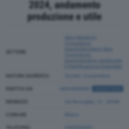
2024, andamento
produzione e utile
Altre Attività Di
Consulenza
Imprenditoriale E Altra
SETTORE
Consulenza
Amministrativo-gestionale
E Pianificazione Aziendale
NATURA GIURIDICA
Societa' Cooperativa
PARTITA IVA
08054090967
ACQUISTA VISURA
INDIRIZZO
Via Roncaglia, 14 - 20146
COMUNE
Milano
TELEFONO
0266106930