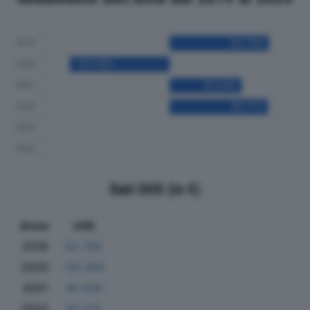
Dati Utili (in €)
Anno
Utili
2019
62.765
2020
-63.065
2021
45.640
2022
62.173