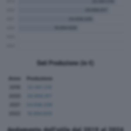
Dati Produzione (in €)
Anno
Produzione
2019
32.061.219
2020
29.858.917
2021
24.938.209
2022
19.894.659
Andamento dell'utile dal 2019 al 2024