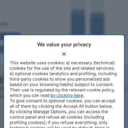
dia
A BILANCIO
We value your privacy
A SOCI
This website uses cookies: a) necessary (technical)
cookies for the use of the site and related services;
b) optional cookies (analytics and profiling, including
azienda
third-party cookies to show you personalized ads
based on your browsing habits) subject to consent.
ATIVA è un'azienda con sede a Peschiera Borromeo, in Vi
Their use is regulated by the relevant cookie policy,
which you can read
by clicking here
.
i Supporto Ai Trasporti. Con la partita IVA 12183140156
To give consent to optional cookies, you can accept
all of them by clicking the Accept All button below.
By clicking Manage Options, you can access the
control panel and refuse all cookies (including
profiling cookies); if you refuse everything, only
technical cookies will be used by default. Here is