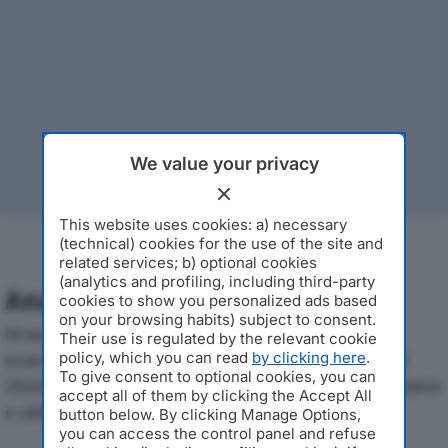
We value your privacy
This website uses cookies: a) necessary
(technical) cookies for the use of the site and
related services; b) optional cookies
(analytics and profiling, including third-party
Analisi Economica 2019-2024
cookies to show you personalized ads based
on your browsing habits) subject to consent.
Di seguito l'andamento dei principali indicatori
Their use is regulated by the relevant cookie
economici di CLOVIS ONCOLOGY IT S.R.L.dal 2019 al
policy, which you can read
by clicking here
.
To give consent to optional cookies, you can
2024, con particolare attenzione a fatturato, produzione
accept all of them by clicking the Accept All
e utile d'esercizio.
button below. By clicking Manage Options,
you can access the control panel and refuse