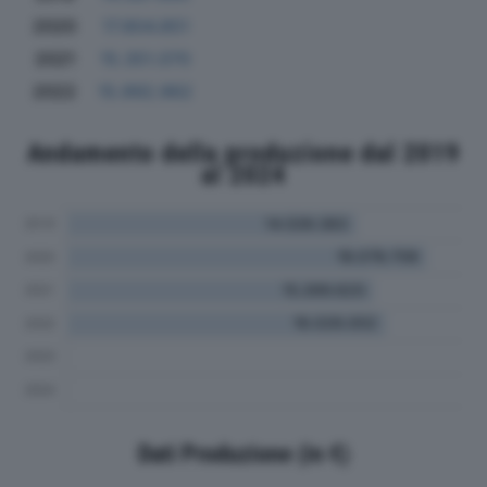
2020
17.804.851
2021
15.351.070
2022
15.992.962
Andamento della produzione dal 2019
al 2024
Dati Produzione (in €)