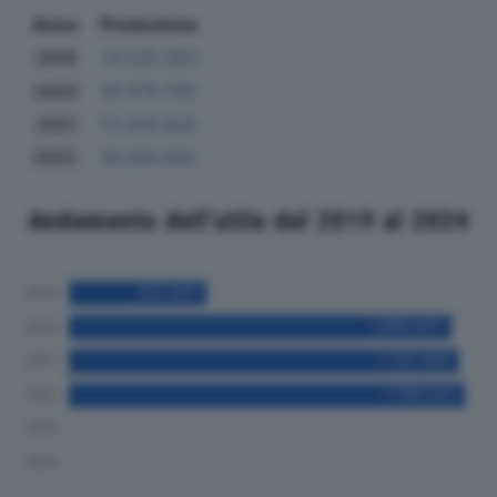
Anno
Produzione
2019
14.539.383
2020
18.078.708
2021
15.399.620
2022
16.026.002
Andamento dell'utile dal 2019 al 2024