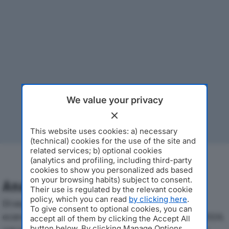
We value your privacy
This website uses cookies: a) necessary
(technical) cookies for the use of the site and
related services; b) optional cookies
(analytics and profiling, including third-party
cookies to show you personalized ads based
on your browsing habits) subject to consent.
Analisi Economica 2019-2024
Their use is regulated by the relevant cookie
policy, which you can read
by clicking here
.
Di seguito l'andamento dei principali indicatori
To give consent to optional cookies, you can
economici di CITRIX SYSTEMS ITALY SRLdal 2019 al 2024,
accept all of them by clicking the Accept All
button below. By clicking Manage Options,