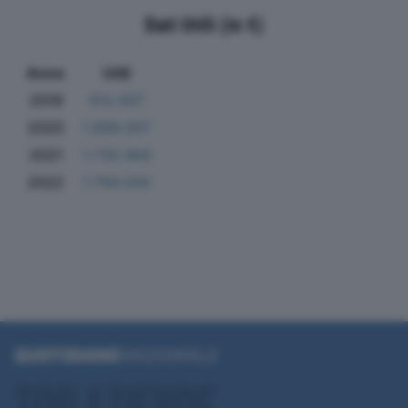
Dati Utili (in €)
Anno
Utili
2019
612.007
2020
1.699.007
2021
1.730.494
2022
1.758.020