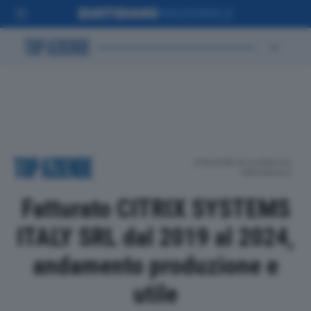
POSIZIONE IN CLASSIFICA
PROVINCIALE
Fatturato CITRIX SYSTEMS
ITALY SRL dal 2019 al 2024,
andamento produzione e
utile