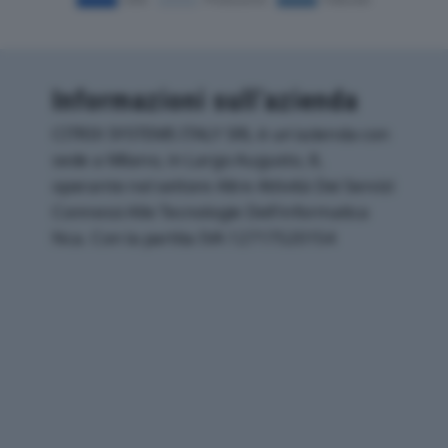
Informazioni sull’azienda
CITRIX SYSTEMS ITALY SRL è un'azienda con
sede a Milano, in Largo Augusto, 8,
operante nel settore Altre Attività Dei Servizi
Connessi Alle Tecnologie Dell'informatica
Nca. Con la partita IVA 12717520154