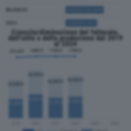
BILANCIO
ACQUISTA BILANCIO
SOCI
ACQUISTA SOCI
Crescita/diminuzione del fatturato,
dell'utile e della produzione dal 2019
al 2024