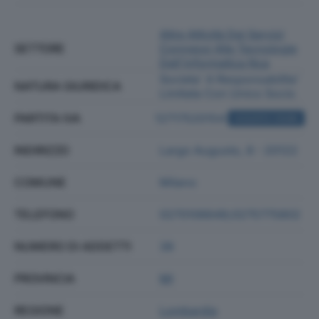
Altre Attività Dei Servizi
SETTORE
Connessi Alle Tecnologie
Dell'informatica Nca
Societa' A Responsabilita'
NATURA GIURIDICA
Limitata Con Unico Socio
PARTITA IVA
12717520154
ACQUISTA VISURA
INDIRIZZO
Largo Augusto, 8 - 20122
COMUNE
Milano
TELEFONO
0270106649;0275775802
NUMERO DI ADDETTI
38
PROVINCIA
MI
REGIONE
Lombardia