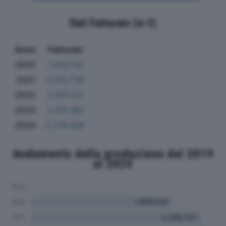
Dati Fatturato (in €)
Anno
Fatturato
2020
1.833.110
2021
2.130.739
2022
2.307.317
2023
2.341.185
2024
2.276.449
Andamento della produzione dal 2019
al 2024