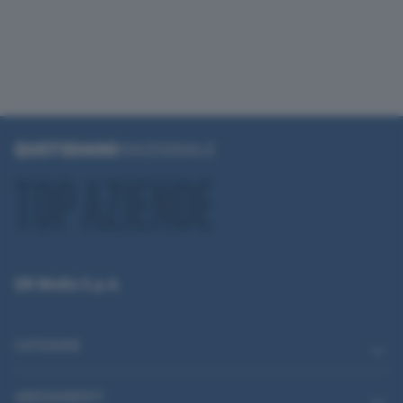
QN Media S.p.A.
CATEGORIE
ABBONAMENTI