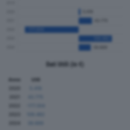
Dati Utili (in €)
Anno
Utili
2020
5.416
2021
43.775
2022
-177.304
2023
109.482
2024
39.669