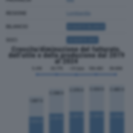
REGIONE
Lombardia
BILANCIO
ACQUISTA BILANCIO
SOCI
ACQUISTA SOCI
Crescita/diminuzione del fatturato,
dell'utile e della produzione dal 2019
al 2024