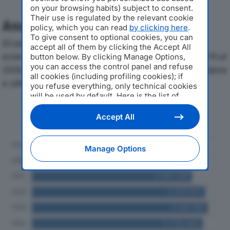
on your browsing habits) subject to consent.
Their use is regulated by the relevant cookie
Analisi Economica 2019-2024
policy, which you can read
by clicking here
.
To give consent to optional cookies, you can
Di seguito l'andamento dei principali indicatori
accept all of them by clicking the Accept All
economici di CENTRO TRASPORTI SERVIZI SRLdal 2019 al
button below. By clicking Manage Options,
you can access the control panel and refuse
2024, con particolare attenzione a fatturato, produzione
all cookies (including profiling cookies); if
e utile d'esercizio.
you refuse everything, only technical cookies
will be used by default. Here is the list of
providers
. Cookie consent will be stored and
Andamento del fatturato dal 2019
applied also to the other websites of
Accept All
al 2024
Editoriale Nazionale and their subdomains. By
expressing your choice on this site, you will
therefore not be asked again on other
Manage Options
Editoriale Nazionale websites that use the
same consent management platform (CMP).
You can still modify or withdraw your choice
at any time through the “Privacy Settings”
section.