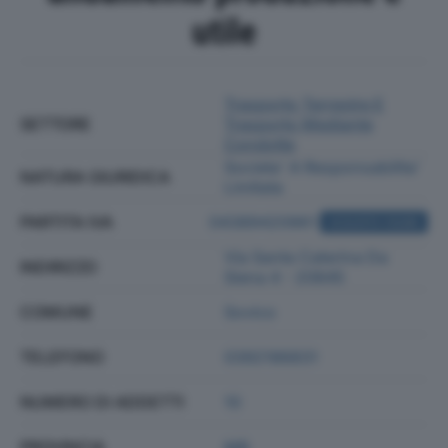
utile
Trasporto Terrestre E
SETTORE
Trasporto Mediante
Condotte
Societa' A Responsabilita'
NATURA GIURIDICA
Limitata
PARTITA IVA
04389420961
ACQUISTA VISURA
Via Santa Caterina Da
INDIRIZZO
Siena 4 - 20845
COMUNE
Sovico
TELEFONO
0392186831
NUMERO DI ADDETTI
10
PROVINCIA
MB