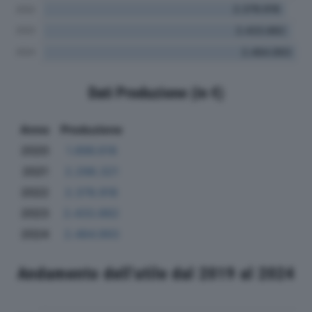
Dati Produzione (in €)
Anno
Produzione
2020
1.896.618
2021
2.298.321
2022
2.378.918
2023
2.433.882
2024
2.484.993
Andamento dell'utile dal 2019 al 2024