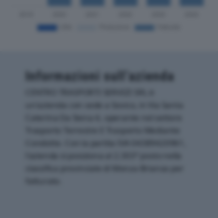
Informazioni sull’azienda
CENTRO TRASPORTI SERVIZI SRL è
un'azienda con sede a Sovico, in Via Santa
Caterina Da Siena 4, operante nel settore
Trasporto Terrestre E Trasporto Mediante
Condotte. Con la partita IVA 04389420961,
l'azienda si posiziona al 2.303° posto nella
classifica provinciale di Monza-Brianza per
fatturato.