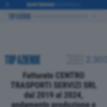
POSIZIONE IN
2.30
CLASSIFICA
PROVINCIALE
Fatturato CENTRO
TRASPORTI SERVIZI SRL
dal 2019 al 2024,
andamento produzione e