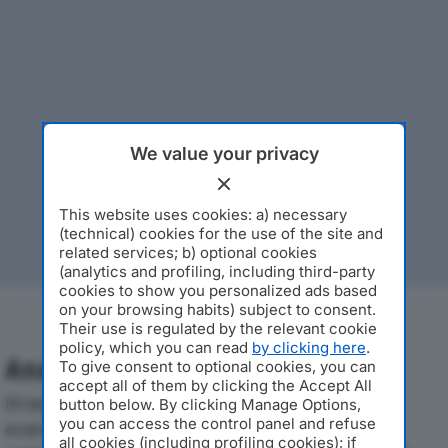
We value your privacy
This website uses cookies: a) necessary
(technical) cookies for the use of the site and
related services; b) optional cookies
(analytics and profiling, including third-party
cookies to show you personalized ads based
on your browsing habits) subject to consent.
Their use is regulated by the relevant cookie
policy, which you can read
by clicking here
.
Analisi Economica 2019-2024
To give consent to optional cookies, you can
accept all of them by clicking the Accept All
Di seguito l'andamento dei principali indicatori
button below. By clicking Manage Options,
you can access the control panel and refuse
economici di C.A.E.M. SRLdal 2019 al 2024, con
all cookies (including profiling cookies); if