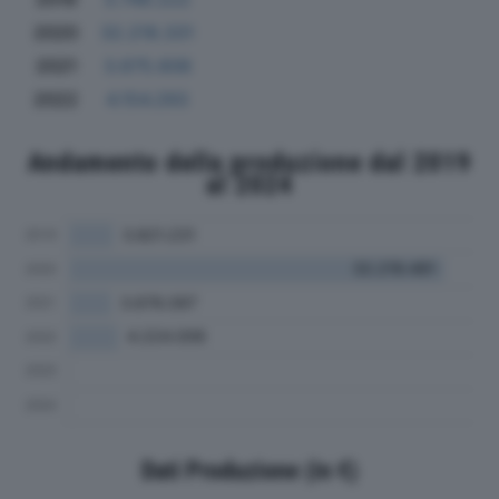
2020
32.218.331
2021
3.675.606
2022
4.154.293
Andamento della produzione dal 2019
al 2024
Dati Produzione (in €)