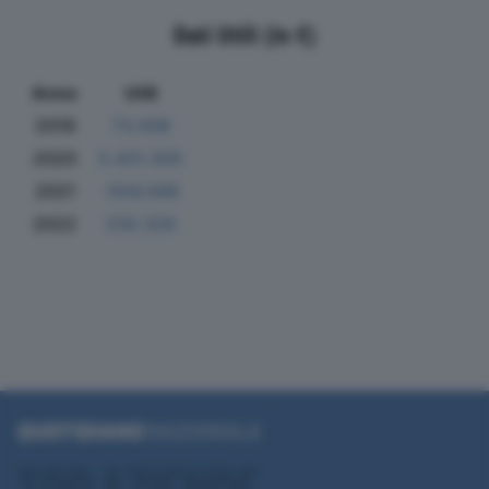
Dati Utili (in €)
Anno
Utili
2019
73.008
2020
5.431.300
2021
-504.568
2022
230.326