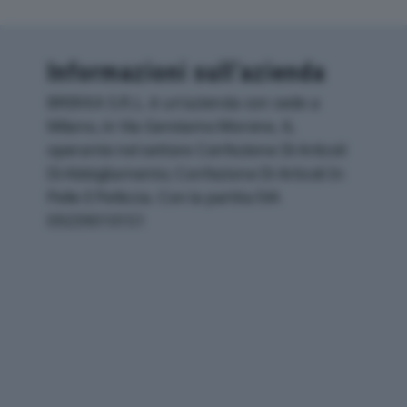
Informazioni sull’azienda
BREKKA S.R.L. è un'azienda con sede a
Milano, in Via Gerolamo Morone, 6,
operante nel settore Confezione Di Articoli
Di Abbigliamento; Confezione Di Articoli In
Pelle E Pelliccia. Con la partita IVA
09239010151