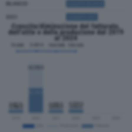
BILANCIO
ACQUISTA BILANCIO
SOCI
ACQUISTA SOCI
Crescita/diminuzione del fatturato,
dell'utile e della produzione dal 2019
al 2024