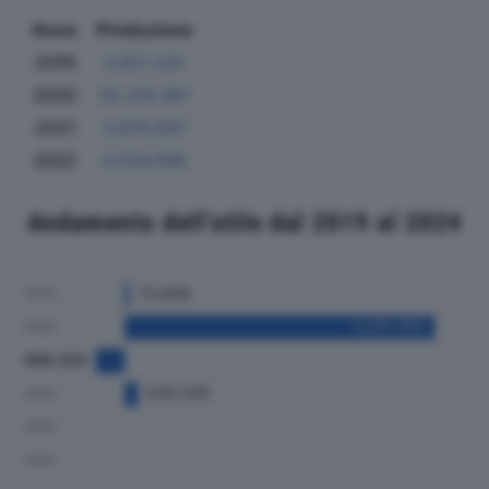
Anno
Produzione
2019
3.821.231
2020
32.219.481
2021
3.676.097
2022
4.224.006
Andamento dell'utile dal 2019 al 2024