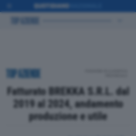
POSIZIONE IN CLASSIFICA
PROVINCIALE
Fatturato BREKKA S.R.L. dal
2019 al 2024, andamento
produzione e utile