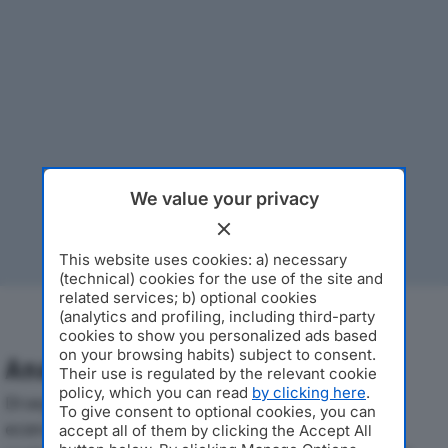
We value your privacy
This website uses cookies: a) necessary
(technical) cookies for the use of the site and
related services; b) optional cookies
(analytics and profiling, including third-party
cookies to show you personalized ads based
on your browsing habits) subject to consent.
Analisi Economica 2019-2024
Their use is regulated by the relevant cookie
policy, which you can read
by clicking here
.
Di seguito l'andamento dei principali indicatori
To give consent to optional cookies, you can
economici di BREKKA S.R.L.dal 2019 al 2024, con
accept all of them by clicking the Accept All