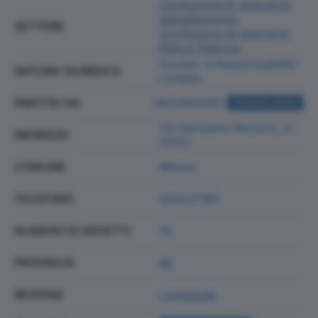
Confezione Di Articoli Di
Abbigliamento;
SETTORE
Confezione Di Articoli In
Pelle E Pelliccia
Societa' A Responsabilita'
NATURA GIURIDICA
Limitata
PARTITA IVA
09239010151
ACQUISTA VISURA
Via Gerolamo Morone, 6 -
INDIRIZZO
20121
COMUNE
Milano
TELEFONO
024237361
NUMERO DI ADDETTI
16
PROVINCIA
MI
REGIONE
Lombardia