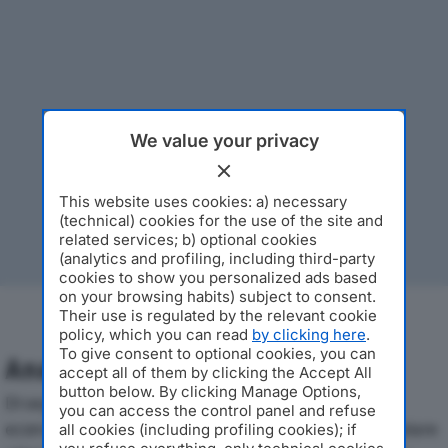
We value your privacy
This website uses cookies: a) necessary
(technical) cookies for the use of the site and
related services; b) optional cookies
(analytics and profiling, including third-party
cookies to show you personalized ads based
on your browsing habits) subject to consent.
Their use is regulated by the relevant cookie
policy, which you can read
by clicking here
.
To give consent to optional cookies, you can
Analisi Economica 2019-2024
accept all of them by clicking the Accept All
button below. By clicking Manage Options,
Di seguito l'andamento dei principali indicatori
you can access the control panel and refuse
economici di BOMA SRLdal 2019 al 2024, con particolare
all cookies (including profiling cookies); if