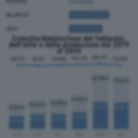
REGIONE
Lombardia
BILANCIO
ACQUISTA BILANCIO
SOCI
ACQUISTA SOCI
Crescita/diminuzione del fatturato,
dell'utile e della produzione dal 2019
al 2024