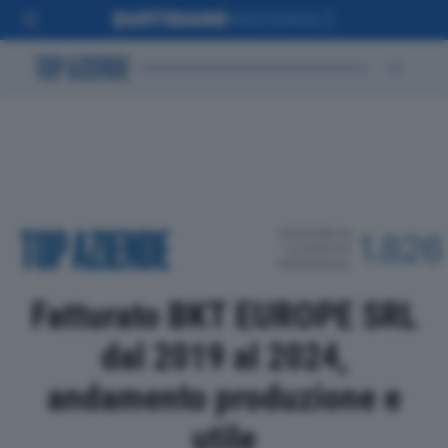
POSIZIONE IN
1.826
CLASSIFICA
PROVINCIALE
Fatturato BKT EUROPE SRL
dal 2019 al 2024,
andamento produzione e
utile