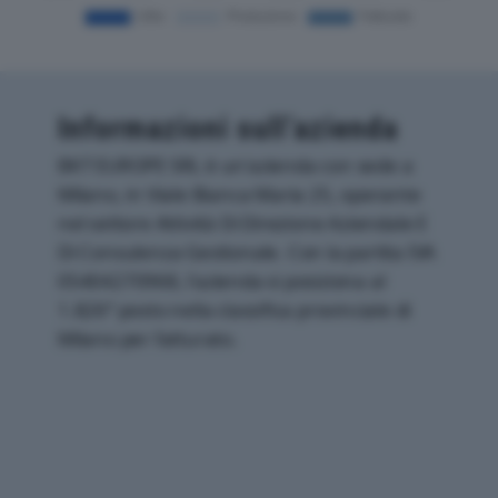
Informazioni sull’azienda
BKT EUROPE SRL è un'azienda con sede a
Milano, in Viale Bianca Maria 25, operante
nel settore Attività Di Direzione Aziendale E
Di Consulenza Gestionale. Con la partita IVA
05404270968, l'azienda si posiziona al
1.826° posto nella classifica provinciale di
Milano per fatturato.