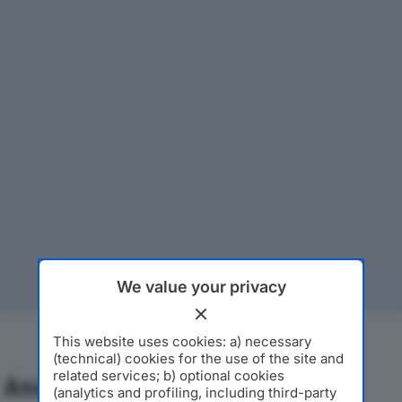
We value your privacy
This website uses cookies: a) necessary
(technical) cookies for the use of the site and
related services; b) optional cookies
Analisi Economica 2019-2024
(analytics and profiling, including third-party