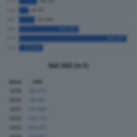
Dati Utili (in €)
Anno
Utili
2019
160.512
2020
86.181
2021
139.984
2022
533.723
2023
964.477
2024
214.657