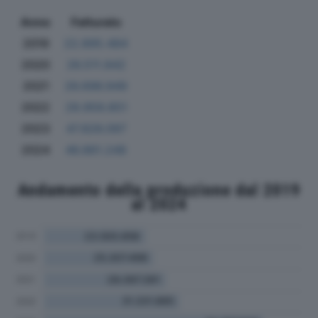
Anno
Fatturato
2019
22.895.484
2020
26.511.842
2021
26.696.949
2022
29.959.851
2023
47.826.097
2024
46.861.248
Andamento della produzione dal 2019
al 2024