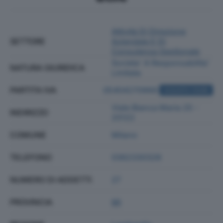
Attività Di Direzione
SETTORE
Aziendale E Di
Consulenza Gestionale
Societa' A Responsabilita'
NATURA GIURIDICA
Limitata
PARTITA IVA
05404270968
ACQUISTA VISURA
Viale Bianca Maria 25 -
INDIRIZZO
20122
COMUNE
Milano
TELEFONO
0362330328
NUMERO DI ADDETTI
27
PROVINCIA
MI