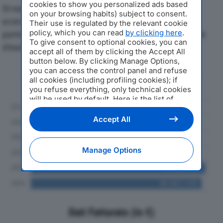
cookies to show you personalized ads based
Di seguito l'andamento dei principali indicatori
on your browsing habits) subject to consent.
economici di BKT EUROPE SRLdal 2019 al 2024, con
Their use is regulated by the relevant cookie
policy, which you can read
by clicking here
.
particolare attenzione a fatturato, produzione e utile
To give consent to optional cookies, you can
d'esercizio.
accept all of them by clicking the Accept All
button below. By clicking Manage Options,
you can access the control panel and refuse
Andamento del fatturato dal 2019
all cookies (including profiling cookies); if
al 2024
you refuse everything, only technical cookies
will be used by default. Here is the list of
providers
. Cookie consent will be stored and
applied also to the other websites of
Accept All
Editoriale Nazionale and their subdomains. By
expressing your choice on this site, you will
therefore not be asked again on other
Manage Options
Editoriale Nazionale websites that use the
same consent management platform (CMP).
You can still modify or withdraw your choice
at any time through the “Privacy Settings”
section.
Dati Fatturato (in €)