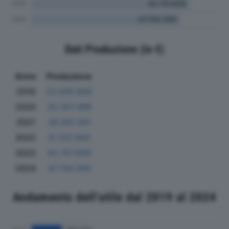
Dati Produzione (in €)
Anno
Produzione
2019
23.500.856
2020
25.307.498
2021
28.097.391
2022
31.331.885
2023
50.757.809
2024
47.744.399
Andamento dell'utile dal 2019 al 2024