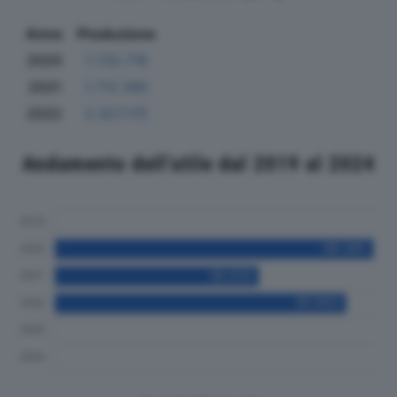
Anno
Produzione
2020
1.725.716
2021
1.712.385
2022
2.327.175
Andamento dell'utile dal 2019 al 2024