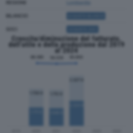
REGIONE
Lombardia
BILANCIO
ACQUISTA BILANCIO
SOCI
ACQUISTA SOCI
Crescita/diminuzione del fatturato,
dell'utile e della produzione dal 2019
al 2024