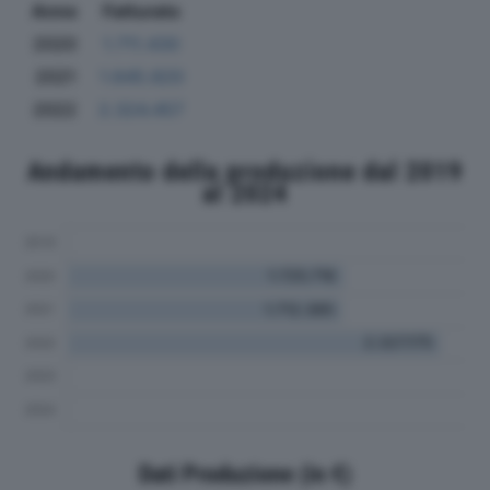
Anno
Fatturato
2020
1.711.430
2021
1.645.820
2022
2.324.457
Andamento della produzione dal 2019
al 2024
Dati Produzione (in €)