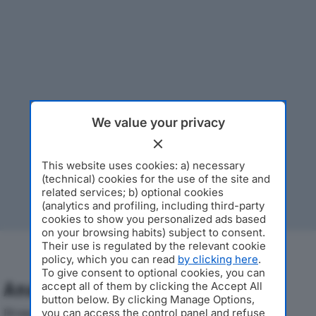
We value your privacy
This website uses cookies: a) necessary
(technical) cookies for the use of the site and
related services; b) optional cookies
(analytics and profiling, including third-party
cookies to show you personalized ads based
on your browsing habits) subject to consent.
Their use is regulated by the relevant cookie
policy, which you can read
by clicking here
.
To give consent to optional cookies, you can
Analisi Economica 2019-2024
accept all of them by clicking the Accept All
button below. By clicking Manage Options,
Di seguito l'andamento dei principali indicatori
you can access the control panel and refuse