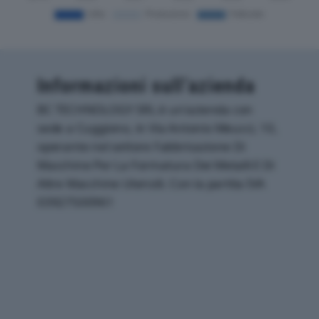
Informazioni sull’azienda
BC TECHNOLOGY SRL è un'azienda con
sede a Cuggiono, in Via Antonio Meucci, 10,
operante nel settore Fabbricazione Di
Macchine Per La Formatura Dei Metalli E Di
Altre Macchine Utensili. Con la partita IVA
03927500961