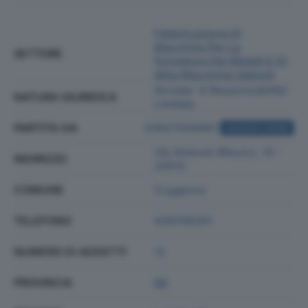
Fabbricazione Di
Macchine Per La
SETTORE
Formatura Dei Metalli E Di
Altre Macchine Utensili
Societa' A Responsabilita'
NATURA GIURIDICA
Limitata
PARTITA IVA
03927500961
ACQUISTA VISURA
Via Antonio Meucci, 10 -
INDIRIZZO
20012
COMUNE
Cuggiono
TELEFONO
029746301
NUMERO DI ADDETTI
12
PROVINCIA
MI