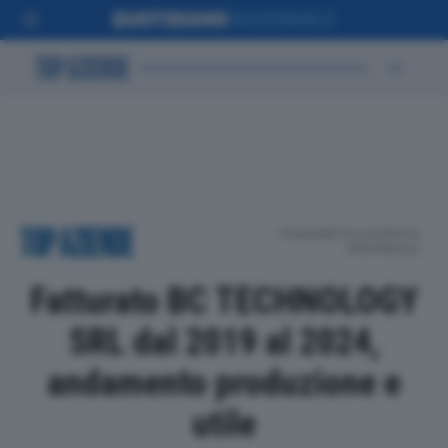
POSIZIONE IN CLASSIFICA
PROVINCIALE
Fatturato BC TECHNOLOGY
SRL dal 2019 al 2024,
andamento produzione e
utile