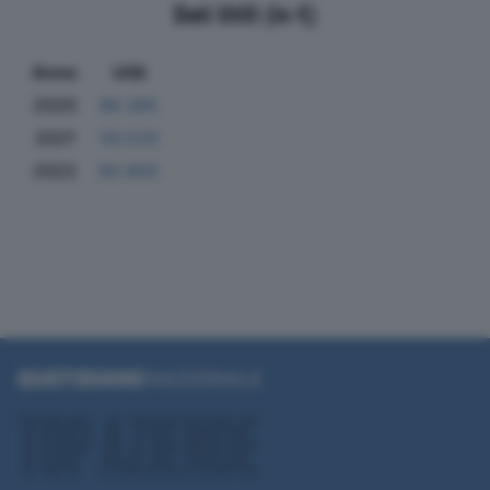
Dati Utili (in €)
Anno
Utili
2020
88.385
2021
56.529
2022
80.800