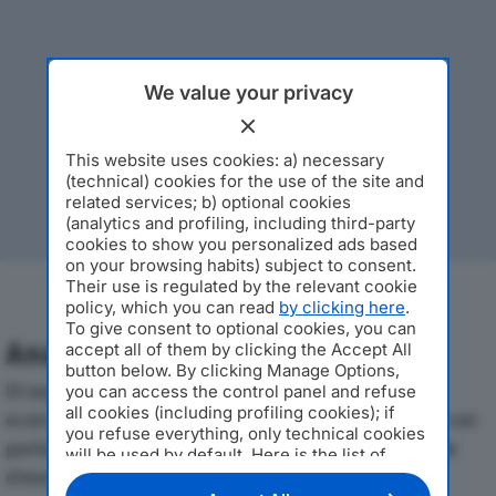
We value your privacy
This website uses cookies: a) necessary
(technical) cookies for the use of the site and
related services; b) optional cookies
(analytics and profiling, including third-party
cookies to show you personalized ads based
on your browsing habits) subject to consent.
Their use is regulated by the relevant cookie
policy, which you can read
by clicking here
.
To give consent to optional cookies, you can
Analisi Economica 2019-2024
accept all of them by clicking the Accept All
button below. By clicking Manage Options,
Di seguito l'andamento dei principali indicatori
you can access the control panel and refuse
all cookies (including profiling cookies); if
economici di ALPHA SERVIZI S.R.L.dal 2019 al 2024, con
you refuse everything, only technical cookies
particolare attenzione a fatturato, produzione e utile
will be used by default. Here is the list of
d'esercizio.
providers
. Cookie consent will be stored and