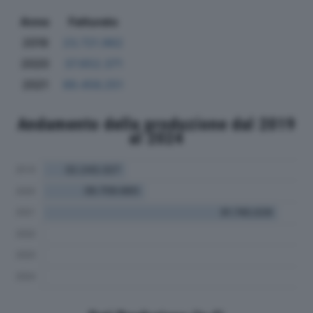
Anno
Fatturato
2019
23.721.962
2020
37.652.371
2021
89.456.251
Andamento della produzione dal 2019
al 2024