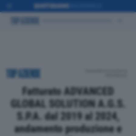
POSIZIONE IN CLASSIFICA
PROVINCIALE
Fatturato ADVANCED
GLOBAL SOLUTION A.G.S.
S.P.A. dal 2019 al 2024,
andamento produzione e