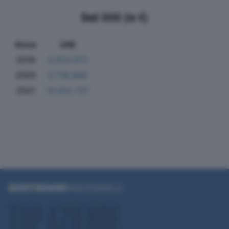
Dati Utili (in €)
Anno
Utili
2019
4.253.472
2020
5.718.900
2021
14.422.737