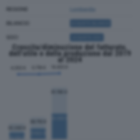
REGIONE
Lombardia
BILANCIO
ACQUISTA BILANCIO
SOCI
ACQUISTA SOCI
Crescita/diminuzione del fatturato,
dell'utile e della produzione dal 2019
al 2024