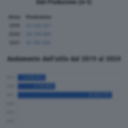
Dati Produzione (in €)
Anno
Produzione
2019
32.243.327
2020
39.709.660
2021
91.745.029
Andamento dell'utile dal 2019 al 2024