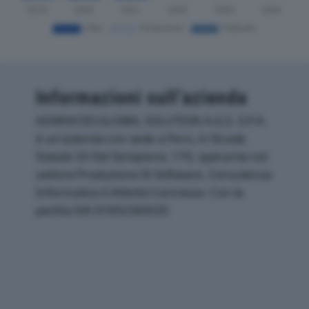
Informazioni sull’azienda
ADVANCED GLOBAL SOLUTION A.G.S. S.P.A.
è un'azienda con sede a Pero, in Strada
Statale 33 Del Sempione, 170, operante nel
settore Produzione Di Software, Consulenza
Informatica E Attività Connesse. Con la
partita IVA 01692340035