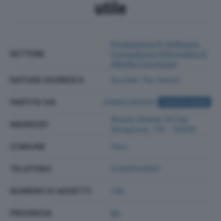
utile
Produzione Di Software,
SETTORE
Consulenza Informatica E
Attività Connesse
NATURA GIURIDICA
Societa' Per Azioni
PARTITA IVA
01692340035
ACQUISTA VISURA
Strada Statale 33 Del
INDIRIZZO
Sempione, 170 - 20016
COMUNE
Pero
TELEFONO
0294554000
NUMERO DI ADDETTI
136
PROVINCIA
MI