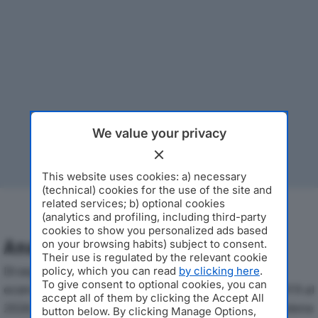
We value your privacy
This website uses cookies: a) necessary
(technical) cookies for the use of the site and
related services; b) optional cookies
(analytics and profiling, including third-party
cookies to show you personalized ads based
Analisi Economica 2019-2024
on your browsing habits) subject to consent.
Their use is regulated by the relevant cookie
Di seguito l'andamento dei principali indicatori
policy, which you can read
by clicking here
.
To give consent to optional cookies, you can
economici di ADDA OFFICINE GRAFICHE S.P.A.dal 2019 al
accept all of them by clicking the Accept All
2024, con particolare attenzione a fatturato, produzione
button below. By clicking Manage Options,