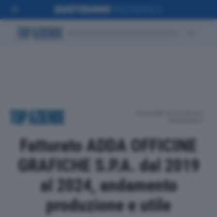
POSIZIONE IN CLASSIFICA
PROVINCIALE
Fatturato ADDA OFFICINE
GRAFICHE S.P.A. dal 2019
al 2024, andamento
produzione e utile