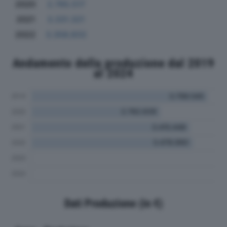
2020
2.765.517
2021
3.331.321
2022
3.358.833
Andamento della produzione dal 2019
al 2024
Dati Produzione (in €)