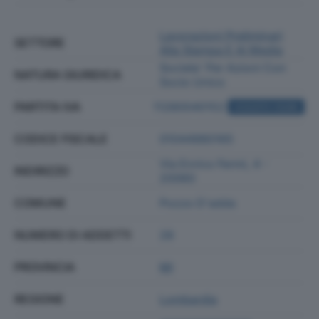
Lavorazioni Preliminari
SETTORE
Alla Stampa E Ai Media
Societa' Per Azioni Con
NATURA GIURIDICA
Socio Unico
PARTITA IVA
11280040152
ACQUISTA VISURA
CODICE FISCALE
01044980165
Via Enrico Fermi, 4 -
INDIRIZZO
20060
COMUNE
Pozzo D'adda
NUMERO DI ADDETTI
28
PROVINCIA
MI
REGIONE
Lombardia