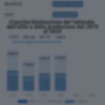
BILANCIO
ACQUISTA BILANCIO
SOCI
ACQUISTA SOCI
Crescita/diminuzione del fatturato,
dell'utile e della produzione dal 2019
al 2024