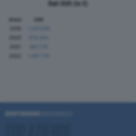
Dati Utili (in €)
Anno
Utili
2019
1.247.559
2020
678.404
2021
987.778
2022
1.067.716