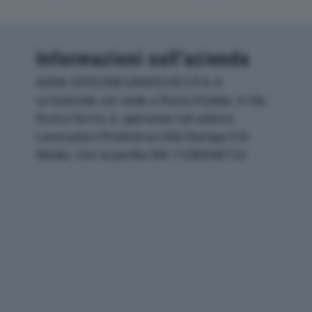
Informazioni sull’azienda
ADDA OFFICINE GRAFICHE S.P.A. è
un'azienda con sede a Pozzo D'adda, in Via
Enrico Fermi, 4, operante nel settore
Lavorazioni Preliminari Alla Stampa E Ai
Media. Con la partita IVA 11280040152