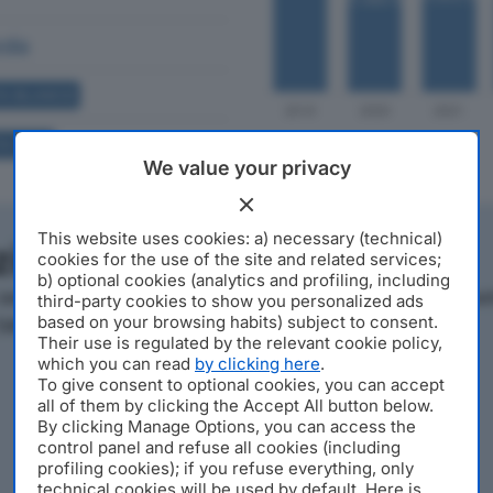
dia
A BILANCIO
A SOCI
We value your privacy
This website uses cookies: a) necessary (technical)
azienda
cookies for the use of the site and related services;
b) optional cookies (analytics and profiling, including
ede a Gazzuolo, in Via Dell'artigianato, 1, operante nel s
third-party cookies to show you personalized ads
based on your browsing habits) subject to consent.
ta IVA 03445450368
Their use is regulated by the relevant cookie policy,
which you can read
by clicking here
.
To give consent to optional cookies, you can accept
all of them by clicking the Accept All button below.
By clicking Manage Options, you can access the
control panel and refuse all cookies (including
profiling cookies); if you refuse everything, only
technical cookies will be used by default. Here is