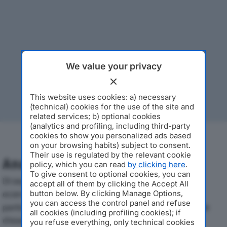
We value your privacy
This website uses cookies: a) necessary
(technical) cookies for the use of the site and
related services; b) optional cookies
(analytics and profiling, including third-party
cookies to show you personalized ads based
on your browsing habits) subject to consent.
Their use is regulated by the relevant cookie
Analisi Economica 2019-2024
policy, which you can read
by clicking here
.
To give consent to optional cookies, you can
Di seguito l'andamento dei principali indicatori
accept all of them by clicking the Accept All
economici di EDILMAL SRLdal 2019 al 2024, con
button below. By clicking Manage Options,
you can access the control panel and refuse
particolare attenzione a fatturato, produzione e utile
all cookies (including profiling cookies); if
d'esercizio.
you refuse everything, only technical cookies