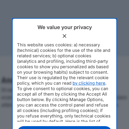
We value your privacy
This website uses cookies: a) necessary
(technical) cookies for the use of the site and
related services; b) optional cookies
(analytics and profiling, including third-party
cookies to show you personalized ads based
on your browsing habits) subject to consent.
Their use is regulated by the relevant cookie
Analisi Economica 2019-2024
policy, which you can read
by clicking here
.
To give consent to optional cookies, you can
Di seguito l'andamento dei principali indicatori
accept all of them by clicking the Accept All
economici di COOVI SRLdal 2019 al 2024, con particolare
button below. By clicking Manage Options,
attenzione a fatturato, produzione e utile d'esercizio.
you can access the control panel and refuse
all cookies (including profiling cookies); if
you refuse everything, only technical cookies
Andamento del fatturato dal 2019
will be used by default. Here is the list of
al 2024
providers
. Cookie consent will be stored and