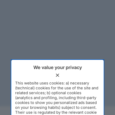
We value your privacy
This website uses cookies: a) necessary
(technical) cookies for the use of the site and
related services; b) optional cookies
(analytics and profiling, including third-party
cookies to show you personalized ads based
on your browsing habits) subject to consent.
Their use is regulated by the relevant cookie