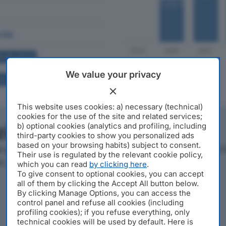
dia
A BILANCIO
We value your privacy
A SOCI
This website uses cookies: a) necessary (technical)
cookies for the use of the site and related services;
b) optional cookies (analytics and profiling, including
azienda
third-party cookies to show you personalized ads
based on your browsing habits) subject to consent.
Cabiate, in Via Bruno Buozzi, 52, operante nel settore Fa
Their use is regulated by the relevant cookie policy,
ri. Con la partita IVA 02221990134
which you can read
by clicking here
.
To give consent to optional cookies, you can accept
all of them by clicking the Accept All button below.
By clicking Manage Options, you can access the
control panel and refuse all cookies (including
profiling cookies); if you refuse everything, only
technical cookies will be used by default. Here is