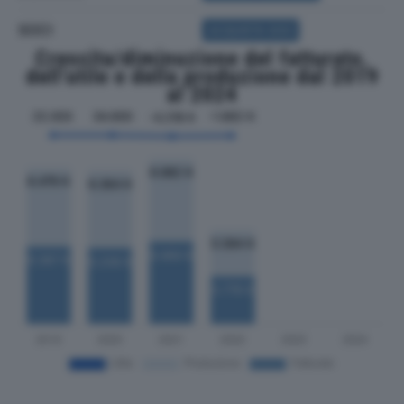
SOCI
ACQUISTA SOCI
Crescita/diminuzione del fatturato,
dell'utile e della produzione dal 2019
al 2024