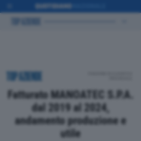
POSIZIONE IN CLASSIFICA
PROVINCIALE
Fatturato MANOATEC S.P.A.
dal 2019 al 2024,
andamento produzione e
utile