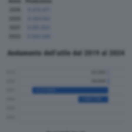
Anno
Produzione
2019
9.479.471
2020
9.364.164
2021
9.981.802
2022
5.584.446
Andamento dell'utile dal 2019 al 2024