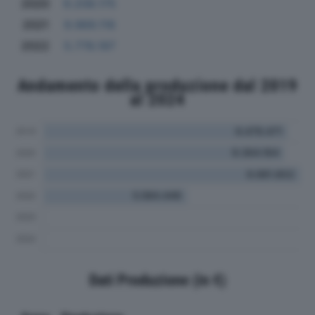
2020
9.208.175
2021
9.969.116
2022
5.778.197
Andamento della produzione dal 2019
al 2024
Dati Produzione (in €)