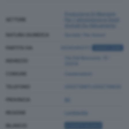
Produzione Di Mangimi
SETTORE
Per L'alimentazione Degli
Animali Da Allevamento
NATURA GIURIDICA
Societa' Per Azioni
PARTITA IVA
00293450177
ACQUISTA VISURA
Via Del Boscone, 15 -
INDIRIZZO
25014
COMUNE
Castenedolo
TELEFONO
0302739611;0302739630
PROVINCIA
BS
REGIONE
Lombardia
BILANCIO
ACQUISTA BILANCIO