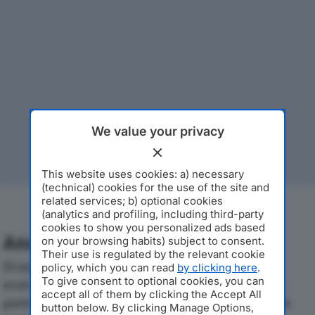
We value your privacy
This website uses cookies: a) necessary
(technical) cookies for the use of the site and
related services; b) optional cookies
(analytics and profiling, including third-party
cookies to show you personalized ads based
Analisi Economica 2019-2024
on your browsing habits) subject to consent.
Their use is regulated by the relevant cookie
Di seguito l'andamento dei principali indicatori
policy, which you can read
by clicking here
.
To give consent to optional cookies, you can
economici di MANOATEC S.P.A.dal 2019 al 2024, con
accept all of them by clicking the Accept All
particolare attenzione a fatturato, produzione e utile
button below. By clicking Manage Options,