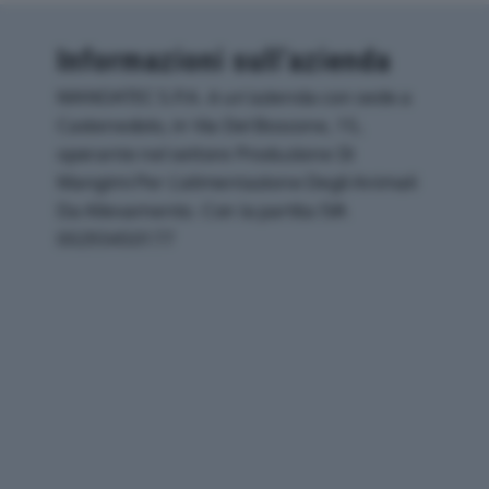
Informazioni sull’azienda
MANOATEC S.P.A. è un'azienda con sede a
Castenedolo, in Via Del Boscone, 15,
operante nel settore Produzione Di
Mangimi Per L'alimentazione Degli Animali
Da Allevamento. Con la partita IVA
00293450177