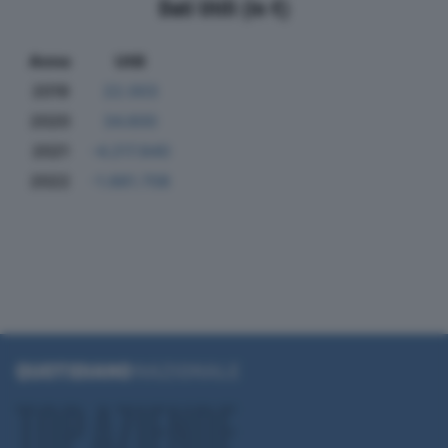
Dati Utili (in €)
Anno
Utili
2019
22.003
2020
34.600
2021
-4.217.840
2022
-1.661.708