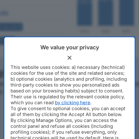
dia
A BILANCIO
A SOCI
We value your privacy
This website uses cookies: a) necessary (technical)
azienda
cookies for the use of the site and related services;
b) optional cookies (analytics and profiling, including
enda con sede a Bagolino, in Via Mignano, 34, operante ne
third-party cookies to show you personalized ads
based on your browsing habits) subject to consent.
uidi. Con la partita IVA 00703360982
Their use is regulated by the relevant cookie policy,
which you can read
by clicking here
.
To give consent to optional cookies, you can accept
all of them by clicking the Accept All button below.
By clicking Manage Options, you can access the
control panel and refuse all cookies (including
profiling cookies); if you refuse everything, only
technical cookies will be used by default. Here is