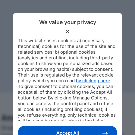
We value your privacy
This website uses cookies: a) necessary
(technical) cookies for the use of the site and
related services; b) optional cookies
(analytics and profiling, including third-party
cookies to show you personalized ads based
on your browsing habits) subject to consent.
Their use is regulated by the relevant cookie
policy, which you can read
by clicking here
.
To give consent to optional cookies, you can
accept all of them by clicking the Accept All
button below. By clicking Manage Options,
you can access the control panel and refuse
all cookies (including profiling cookies); if
you refuse everything, only technical cookies
Analisi Economica 2019-2024
will be used by default. Here is the list of
providers
. Cookie consent will be stored and
Di seguito l'andamento dei principali indicatori
applied also to the other websites of
Accept All