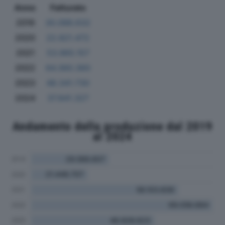
Anno
Fatturato
2019
30.088.632
2020
22.821.472
2021
53.965.157
2022
64.360.360
2023
48.341.730
2024
37.841.327
Andamento della produzione dal 2019
al 2024