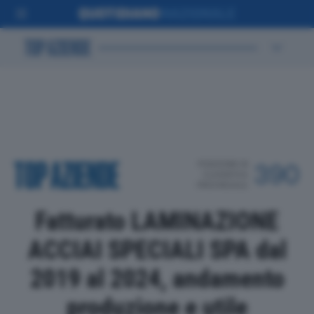
POSIZIONE IN
390
CLASSIFICA
PROVINCIALE
Fatturato LAMINAZIONE
ACCIAI SPECIALI SPA dal
2019 al 2024, andamento
produzione e utile