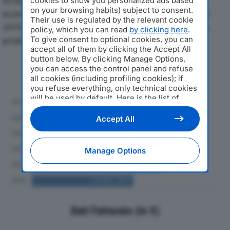
Di seguito l'andamento dei principali indicatori
cookies to show you personalized ads based
on your browsing habits) subject to consent.
economici di LAMINAZIONE ACCIAI SPECIALI SPAdal
Their use is regulated by the relevant cookie
2019 al 2024, con particolare attenzione a fatturato,
policy, which you can read
by clicking here
.
To give consent to optional cookies, you can
produzione e utile d'esercizio.
accept all of them by clicking the Accept All
button below. By clicking Manage Options,
Andamento del fatturato dal 2019
you can access the control panel and refuse
al 2024
all cookies (including profiling cookies); if
you refuse everything, only technical cookies
will be used by default. Here is the list of
providers
. Cookie consent will be stored and
applied also to the other websites of
Accept All
Editoriale Nazionale and their subdomains. By
expressing your choice on this site, you will
therefore not be asked again on other
Manage Options
Editoriale Nazionale websites that use the
same consent management platform (CMP).
You can still modify or withdraw your choice
at any time through the “Privacy Settings”
section.
Dati Fatturato (in €)