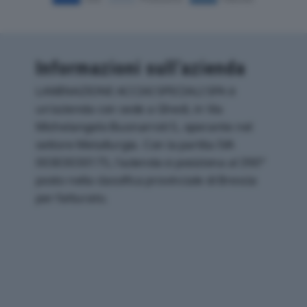
Informazioni sull’azienda
LAMINAZIONE ACCIAI SPECIALI SPA è
un'azienda con sede a Ghedi, in Via
Michelangelo Buonarroti 5, operante nel
settore Metallurgia. Con la partita IVA
00303030175, l'azienda si posiziona al 390°
posto nella classifica provinciale di Brescia
per fatturato.