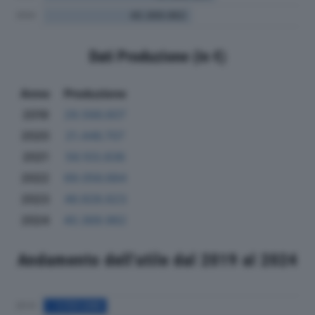
Dati Produzione (in €)
Anno
Produzione
2019
29.566.607
2020
21.446.707
2021
56.103.836
2022
69.056.684
2023
46.928.623
2024
40.369.962
Andamento dell'utile dal 2019 al 2024