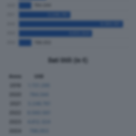
Dati Utili (in €)
Anno
Utili
2019
1.721.295
2020
784.344
2021
3.246.761
2022
6.560.561
2023
4.612.324
2024
796.053