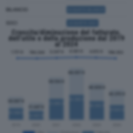
BILANCIO
ACQUISTA BILANCIO
SOCI
ACQUISTA SOCI
Crescita/diminuzione del fatturato,
dell'utile e della produzione dal 2019
al 2024