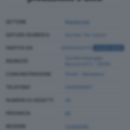
SETTORE
Metallurgia
NATURA GIURIDICA
Societa' Per Azioni
PARTITA IVA
00303030175
ACQUISTA VISURA
Via Michelangelo
INDIRIZZO
Buonarroti 5 - 25016
COMUNE/FRAZIONE
Ghedi - Belvedere
TELEFONO
0309058411
NUMERO DI ADDETTI
48
PROVINCIA
BS
REGIONE
Lombardia