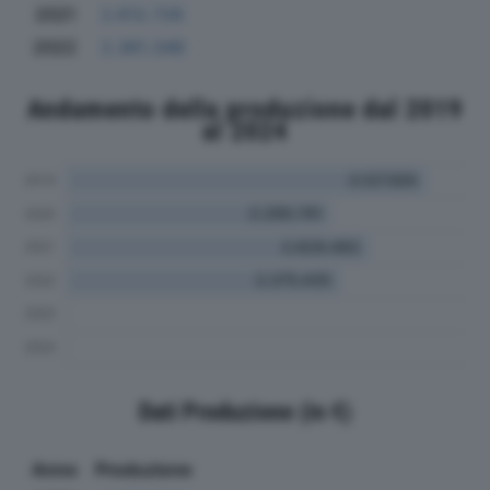
2021
2.612.726
2022
2.361.348
Andamento della produzione dal 2019
al 2024
Dati Produzione (in €)
Anno
Produzione