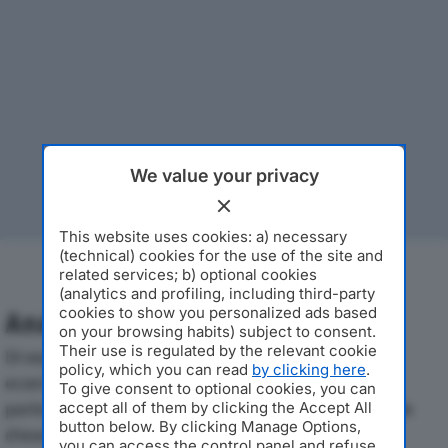
We value your privacy
This website uses cookies: a) necessary
(technical) cookies for the use of the site and
related services; b) optional cookies
(analytics and profiling, including third-party
cookies to show you personalized ads based
Analisi Economica 2019-2024
on your browsing habits) subject to consent.
Their use is regulated by the relevant cookie
Di seguito l'andamento dei principali indicatori
policy, which you can read
by clicking here
.
economici di ESSEPI S.R.L.dal 2019 al 2024, con
To give consent to optional cookies, you can
particolare attenzione a fatturato, produzione e utile
accept all of them by clicking the Accept All
button below. By clicking Manage Options,
d'esercizio.
you can access the control panel and refuse