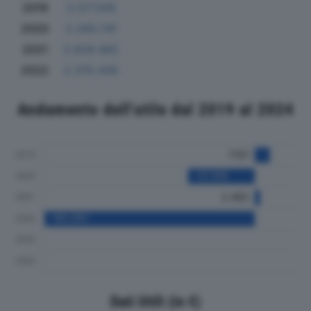
2019
3.127.505
2020
2.290.741
2021
2.629.492
2022
2.375.435
Andamento dell'utile dal 2019 al 2024
Dati Utili (in €)