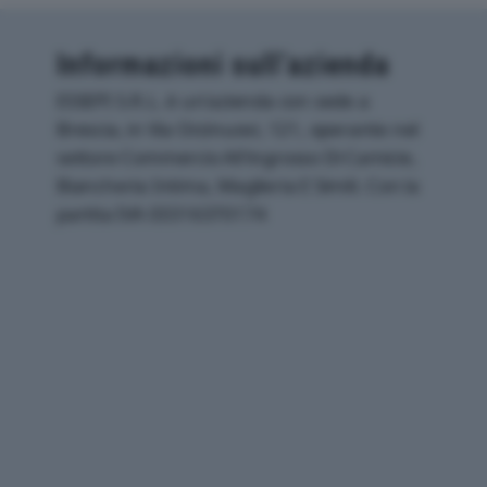
Informazioni sull’azienda
ESSEPI S.R.L. è un'azienda con sede a
Brescia, in Via Orzinuovi, 121, operante nel
settore Commercio All'ingrosso Di Camicie,
Biancheria Intima, Maglieria E Simili. Con la
partita IVA 03316370174