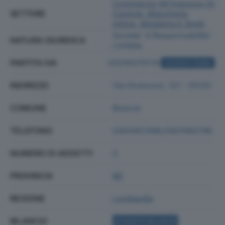
Commercio All'ingrosso Di
SETTORE
Camicie, Biancheria
Intima, Maglieria E Simili
Societa' A Responsabilita'
NATURA GIURIDICA
Limitata
PARTITA IVA
03316370174
ACQUISTA VISURA
INDIRIZZO
Via Orzinuovi, 121 - 25125
COMUNE
Brescia
TELEFONO
0303451396;0307992746
NUMERO DI ADDETTI
5
PROVINCIA
BS
REGIONE
Lombardia
BILANCIO
ACQUISTA BILANCIO