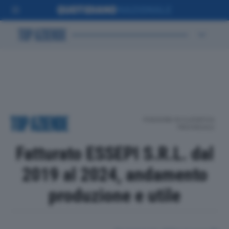
POSIZIONE IN CLASSIFICA
PROVINCIALE
Fatturato ESSEPI S.R.L. dal
2019 al 2024, andamento
produzione e utile