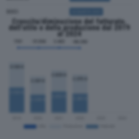
SOCI
ACQUISTA SOCI
Crescita/diminuzione del fatturato,
dell'utile e della produzione dal 2019
al 2024