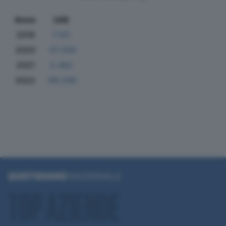
Anno
Utili
2019
7.101
2020
-31.556
2021
2.462
2022
-99.290