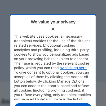
We value your privacy
This website uses cookies: a) necessary
(technical) cookies for the use of the site and
related services; b) optional cookies
(analytics and profiling, including third-party
cookies to show you personalized ads based
on your browsing habits) subject to consent.
Their use is regulated by the relevant cookie
policy, which you can read
by clicking here
.
To give consent to optional cookies, you can
accept all of them by clicking the Accept All
button below. By clicking Manage Options,
you can access the control panel and refuse
all cookies (including profiling cookies); if
you refuse everything, only technical cookies
will be used by default. Here is the list of
Analisi Economica 2019-2024
providers
. Cookie consent will be stored and