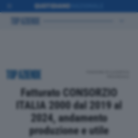
POSIZIONE IN CLASSIFICA
PROVINCIALE
Fatturato CONSORZIO
ITALIA 2000 dal 2019 al
2024, andamento
produzione e utile