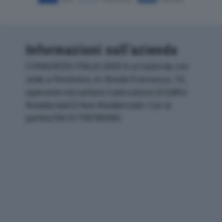
Informazioni sull’azienda
CONSORZIO ITALIA 2000 è un'azienda con
sede a Pontevico, in Strada Francesca, 10,
operante nel settore Costruzione Di Edifici
Residenziali E Non Residenziali. Con la
partita IVA 01798780985