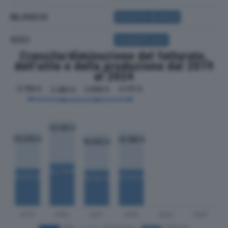
BILANCIO
ACQUISTA BILANCIO
SOCI
ACQUISTA SOCI
Crescita/diminuzione del fatturato,
dell'utile e della produzione dal 2019
al 2024