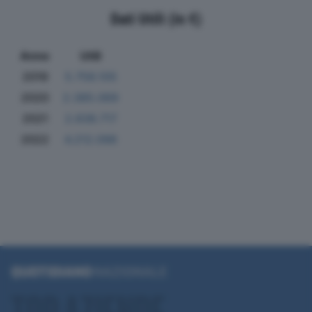
Dati Utili (in €)
Anno
Utili
2019
5.758.105
2020
2.385.069
2021
2.838.717
2022
4.212.098