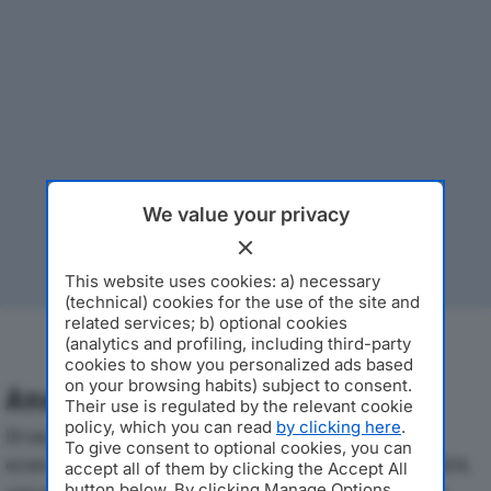
We value your privacy
This website uses cookies: a) necessary
(technical) cookies for the use of the site and
related services; b) optional cookies
(analytics and profiling, including third-party
cookies to show you personalized ads based
on your browsing habits) subject to consent.
Analisi Economica 2019-2024
Their use is regulated by the relevant cookie
policy, which you can read
by clicking here
.
Di seguito l'andamento dei principali indicatori
To give consent to optional cookies, you can
economici di CONSORZIO ITALIA 2000dal 2019 al 2024,
accept all of them by clicking the Accept All
button below. By clicking Manage Options,