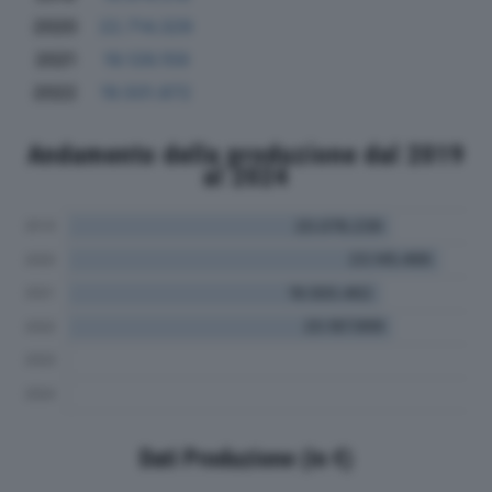
2020
22.714.329
2021
19.126.159
2022
19.501.872
Andamento della produzione dal 2019
al 2024
Dati Produzione (in €)