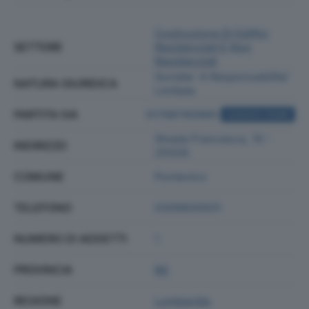
Costruzione Di Edifici
SETTORE
Residenziali E Non
Residenziali
Societa' A Responsabilita'
NATURA GIURIDICA
Limitata
PARTITA IVA
01798780985
ACQUISTA VISURA
Strada Francesca, 10 -
INDIRIZZO
25026
COMUNE
Pontevico
TELEFONO
0309930501
NUMERO DI ADDETTI
1
PROVINCIA
BS
REGIONE
Lombardia