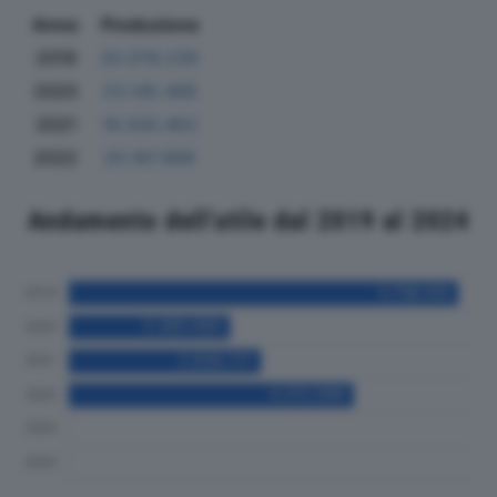
Anno
Produzione
2019
20.078.239
2020
23.145.466
2021
19.500.462
2022
20.187.999
Andamento dell'utile dal 2019 al 2024