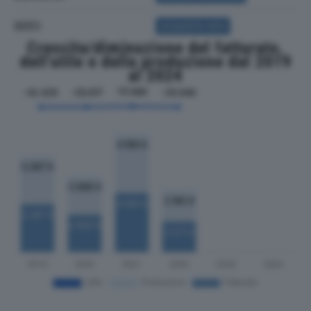
SOCI
ACQUISTA SOCI
Crescita/diminuzione del fatturato,
dell'utile e della produzione dal 2019
al 2024