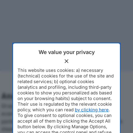
We value your privacy
This website uses cookies: a) necessary
(technical) cookies for the use of the site and
related services; b) optional cookies
(analytics and profiling, including third-party
cookies to show you personalized ads based
Analisi Economica 2019-2024
on your browsing habits) subject to consent.
Their use is regulated by the relevant cookie
Di seguito l'andamento dei principali indicatori
policy, which you can read
by clicking here
.
economici di CHEMA S.R.L.dal 2019 al 2024, con
To give consent to optional cookies, you can
particolare attenzione a fatturato, produzione e utile
accept all of them by clicking the Accept All
button below. By clicking Manage Options,
d'esercizio.
you can access the control panel and refuse