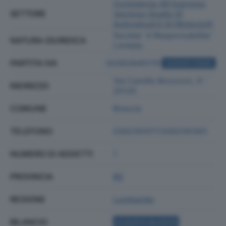
Commercio All'ingrosso
SETTORE
(escluso Quello Di
Autoveicoli E Di Motocicli)
Societa' A Responsabilita'
NATURA GIURIDICA
Limitata
PARTITA IVA
03362840179
ACQUISTA VISURA
Via Camillo Brozzoni, 9 -
INDIRIZZO
25125
COMUNE
Brescia
TELEFONO
0302161077;0302161401
NUMERO DI ADDETTI
1
PROVINCIA
BS
REGIONE
Lombardia
BILANCIO
ACQUISTA BILANCIO