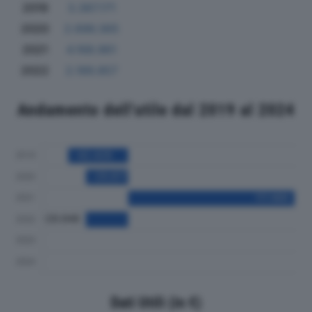
2019
3.387.171
2020
2.696.365
2021
4.168.961
2022
2.189.857
Andamento dell'utile dal 2019 al 2024
Dati Utili (in €)