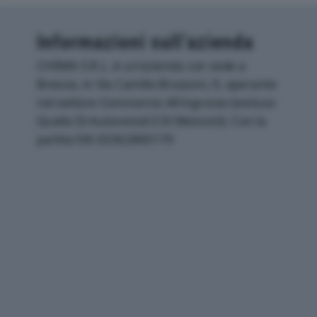
Informazioni sull’azienda
CHEMA S.R.L. è un'azienda con sede a
Brescia, in Via Camillo Brozzoni, 9, operante
nel settore Commercio All'ingrosso (escluso
Quello Di Autoveicoli E Di Motocicli). Con la
partita IVA 03362840179