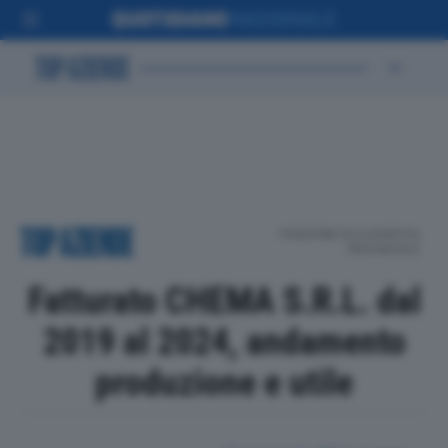
POSIZIONE IN CLASSIFICA
PROVINCIALE
Fatturato CHEMA S.R.L. dal
2019 al 2024, andamento
produzione e utile