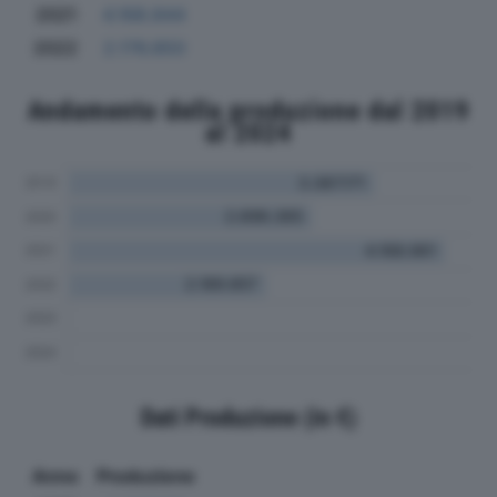
2021
4.168.844
2022
2.176.850
Andamento della produzione dal 2019
al 2024
Dati Produzione (in €)
Anno
Produzione