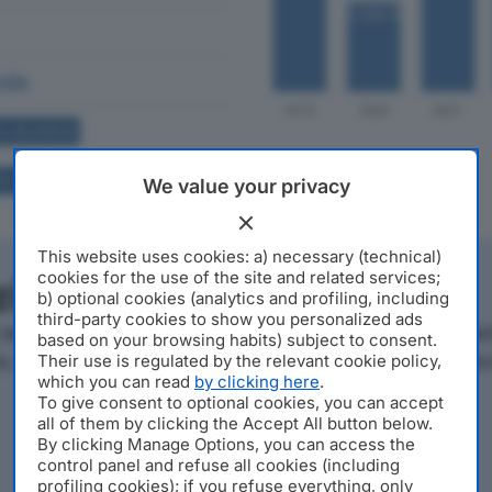
dia
A BILANCIO
A SOCI
We value your privacy
This website uses cookies: a) necessary (technical)
cookies for the use of the site and related services;
azienda
b) optional cookies (analytics and profiling, including
third-party cookies to show you personalized ads
ede a Brescia, in Via Xx Settembre, 40/a, operante nel se
based on your browsing habits) subject to consent.
 Apparecchi Igienico-sanitari, Vetro Piano, Vernici E Colo
Their use is regulated by the relevant cookie policy,
which you can read
by clicking here
.
To give consent to optional cookies, you can accept
all of them by clicking the Accept All button below.
By clicking Manage Options, you can access the
control panel and refuse all cookies (including
profiling cookies); if you refuse everything, only