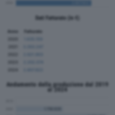
Dati Fatturato (in €)
Anno
Fatturato
2020
1.635.159
2021
3.350.247
2022
2.821.903
2023
2.202.074
2024
2.807.822
Andamento della produzione dal 2019
al 2024