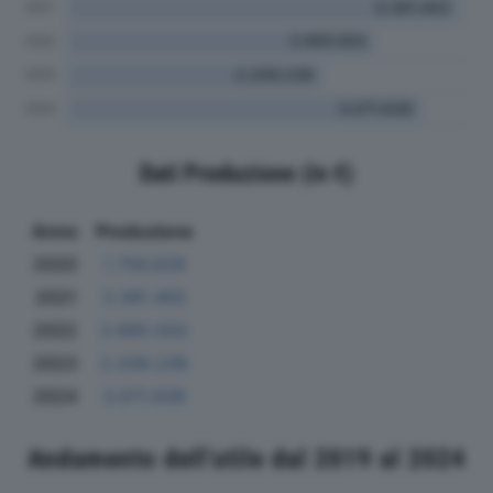
Dati Produzione (in €)
Anno
Produzione
2020
1.756.628
2021
3.391.402
2022
2.665.502
2023
2.209.236
2024
3.071.636
Andamento dell'utile dal 2019 al 2024