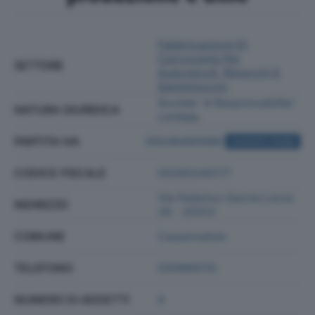
Fabbricazione Di
Carrozzerie Per
SETTORE
Autoveicoli, Rimorchi E
Semirimorchi
Societa' A Responsabilita'
NATURA GIURIDICA
Limitata
PARTITA IVA
00548490986
ACQUISTA VISURA
CODICE FISCALE
00280240177
Via Federico Garcia Lorca
INDIRIZZO
29 - 25013
COMUNE
Carpenedolo
TELEFONO
030969110
NUMERO DI ADDETTI
9