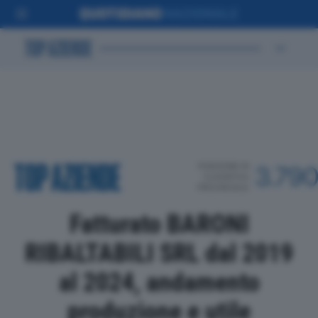
POSIZIONE IN
3.79
CLASSIFICA
PROVINCIALE
Fatturato BARONI
RIBALTABILI SRL dal 2019
al 2024, andamento
produzione e utile