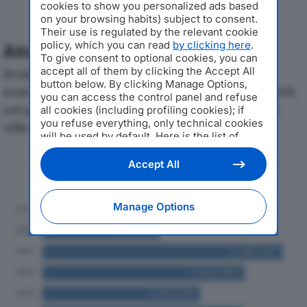
cookies to show you personalized ads based
on your browsing habits) subject to consent.
Their use is regulated by the relevant cookie
policy, which you can read
by clicking here
.
Analisi Economica 2019-2024
To give consent to optional cookies, you can
accept all of them by clicking the Accept All
Di seguito l'andamento dei principali indicatori
button below. By clicking Manage Options,
economici di BARONI RIBALTABILI SRLdal 2019 al 2024,
you can access the control panel and refuse
con particolare attenzione a fatturato, produzione e
all cookies (including profiling cookies); if
you refuse everything, only technical cookies
utile d'esercizio.
will be used by default. Here is the list of
providers
. Cookie consent will be stored and
Andamento del fatturato dal 2019
applied also to the other websites of
Accept All
Editoriale Nazionale and their subdomains. By
al 2024
expressing your choice on this site, you will
therefore not be asked again on other
Manage Options
Editoriale Nazionale websites that use the
same consent management platform (CMP).
You can still modify or withdraw your choice
at any time through the “Privacy Settings”
section.