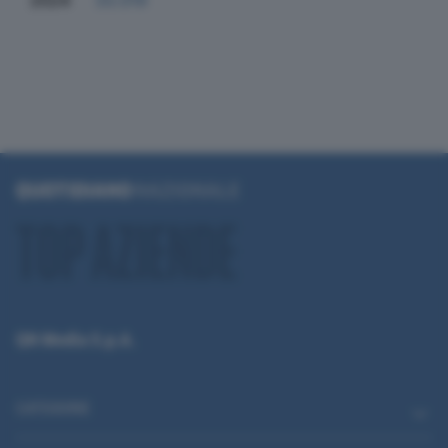
2024
33.019
QN Media S.p.A.
CATEGORIE