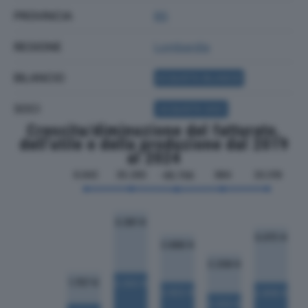
PROVINCIA
BS
REGIONE
Lombardia
BILANCIO
ACQUISTA BILANCIO
SOCI
ACQUISTA SOCI
Crescita/diminuzione del fatturato,
dell'utile e della produzione dal 2019
al 2024