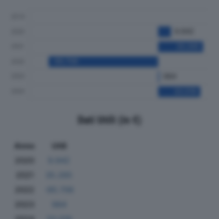
Dati Utili (in €)
Anno
Utili
2020
9.942
2021
35.265
2022
-85.706
2023
984