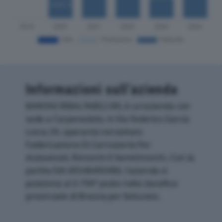
Informazioni sull’azienda
BARONI RIBALTABILI SRL è un'azienda con
sede a Carpenedolo, in Via Federico Garcia
Lorca 29, operante nel settore
Fabbricazione Di Carrozzerie Per
Autoveicoli, Rimorchi E Semirimorchi. Con la
partita IVA 00548490986, l'azienda si
posiziona al 3.790° posto nella classifica
provinciale di Brescia per fatturato.